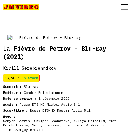
JM Video
La Fièvre de Petrov – Blu-ray
(2021)
Kirill Serebrennikov
19,90
€
En stock
Support :
Blu-ray
Éditeur :
Condor Entertainment
Date de sortie :
1 décembre 2022
Audio :
Russe DTS-HD Master Audio 5.1
Sous-titre :
Russe DTS-HD Master Audio 5.1
Avec :
Semyon Serzin
,
Chulpan Khamatova
,
Yuliya Peresild
,
Yuri
Kolokolnikov
,
Yuriy Borisov
,
Ivan Dorn
,
Aleksandr
Ilin
,
Sergey Dreyden