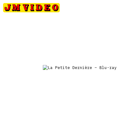
Petits
Occasions
Précommandes
Nou
JM Video
prix