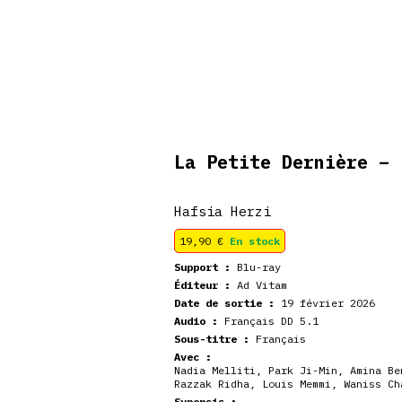
De retour en
veautés
Coffrets
Dédicace
stock
La Petite Dernière –
Hafsia Herzi
19,90
€
En stock
Support :
Blu-ray
Éditeur :
Ad Vitam
Date de sortie :
19 février 2026
Audio :
Français DD 5.1
Sous-titre :
Français
Avec :
Nadia Melliti, Park Ji-Min, Amina Be
Razzak Ridha, Louis Memmi, Waniss Ch
Synopsis :