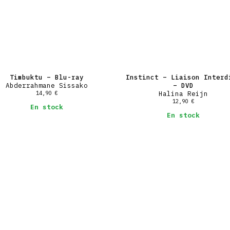
Timbuktu – Blu-ray
Instinct – Liaison Interd
Abderrahmane Sissako
– DVD
14,90
€
Halina Reijn
12,90
€
En stock
En stock