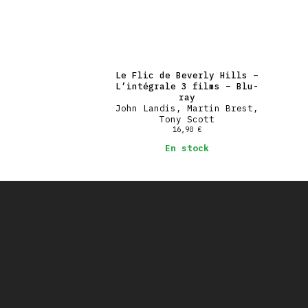
Le Flic de Beverly Hills –
L’intégrale 3 films – Blu-
ray
John Landis, Martin Brest,
Tony Scott
16,90
€
En stock