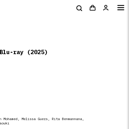
bluray &
Tote bags & t-
s
DVD
Livres
4k
shirts
 Blu-ray
(2025)
n Mohamed, Melissa Guers, Rita Benmannana,
aouki