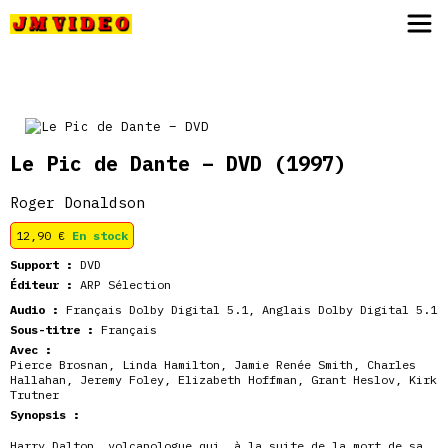
JM Video
Le Pic de Dante – DVD
(1997)
Roger Donaldson
12,90
€
En stock
Support :
DVD
Éditeur :
ARP Sélection
Audio :
Français Dolby Digital 5.1, Anglais Dolby Digital 5.1
Sous-titre :
Français
Avec :
Pierce Brosnan
,
Linda Hamilton
,
Jamie Renée Smith
,
Charles
Hallahan
,
Jeremy Foley
,
Elizabeth Hoffman
,
Grant Heslov
,
Kirk
Trutner
Synopsis :
Harry Dalton, volcanologue qui, à la suite de la mort de sa