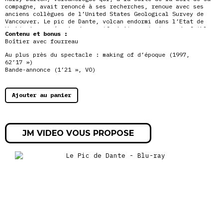
compagne, avait renoncé à ses recherches, renoue avec ses
anciens collègues de l’United States Geological Survey de
Vancouver. Le pic de Dante, volcan endormi dans l’Etat de
Washington, présente des manifestations sismiques de faible
Contenu et bonus :
amplitude. Harry est alors dépêché sur les lieux. Il est vite
Boîtier avec fourreau
alerté par diverses manifestations telluriques et en avertit
le conseil municipal de la petite ville touristique située au
Au plus près du spectacle : making of d’époque (1997,
pied du volcan.
62’17 »)
Bande-annonce (1’21 », VO)
Ajouter au panier
JM VIDEO VOUS PROPOSE