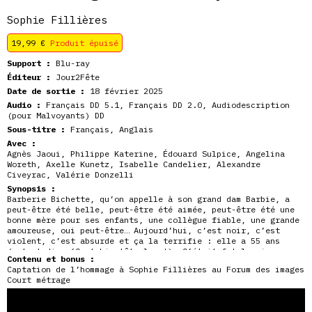
Sophie Fillières
19,99
€
Produit épuisé
Support :
Blu-ray
Éditeur :
Jour2Fête
Date de sortie :
18 février 2025
Audio :
Français DD 5.1, Français DD 2.0, Audiodescription
(pour Malvoyants) DD
Sous-titre :
Français, Anglais
Avec :
Agnès Jaoui, Philippe Katerine, Édouard Sulpice, Angelina
Woreth, Axelle Kunetz, Isabelle Candelier, Alexandre
Civeyrac, Valérie Donzelli
Synopsis :
Barberie Bichette, qu’on appelle à son grand dam Barbie, a
peut-être été belle, peut-être été aimée, peut-être été une
bonne mère pour ses enfants, une collègue fiable, une grande
amoureuse, oui peut-être… Aujourd’hui, c’est noir, c’est
violent, c’est absurde et ça la terrifie : elle a 55 ans
(autant dire
60 et bientôt plus !). C’était fatal mais
Contenu et bonus :
comment faire avec soi-même, avec la mort, avec la vie en
Captation de l’hommage à Sophie Fillières au Forum des images
somme…
Court métrage