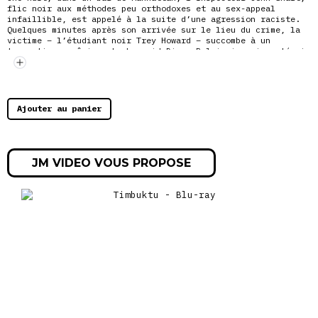
flic noir aux méthodes peu orthodoxes et au sex-appeal
infaillible, est appelé à la suite d’une agression raciste.
Quelques minutes après son arrivée sur le lieu du crime, la
victime – l’étudiant noir Trey Howard – succombe à un
traumatisme crânien. La barmaid Diane Palmieri, unique témoin
oculaire du drame, désigne discrètement à Shaft le coupable :
Walter Wade Jr., un gosse de riche qui invoque avec arrogance
la légitime
défense et défie ouvertement le policier. Shaft
arrête Wade, mais son avocat obtient sa libération immédiate,
moyennant une caution substantielle.
Ajouter au panier
JM VIDEO VOUS PROPOSE