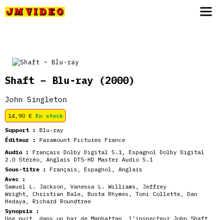
JM Video
Shaft – Blu-ray
(2000)
John Singleton
14,90
€
En stock
Support :
Blu-ray
Éditeur :
Paramount Pictures France
Audio :
Français Dolby Digital 5.1, Espagnol Dolby Digital
2.0 Stéréo, Anglais DTS-HD Master Audio 5.1
Sous-titre :
Français, Espagnol, Anglais
Avec :
Samuel L. Jackson
,
Vanessa L. Williams
,
Jeffrey
Wright
,
Christian Bale
,
Busta Rhymes
,
Toni Collette
,
Dan
Hedaya
,
Richard Roundtree
Synopsis :
Une nuit, dans un bar de Manhattan, l’inspecteur John Shaft,