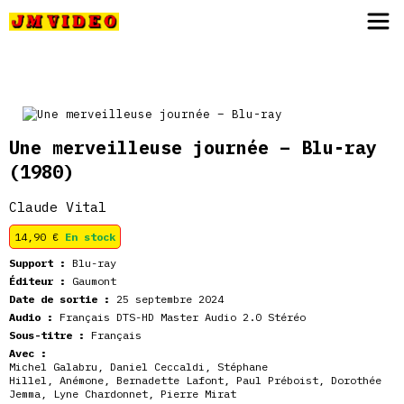
JM Video
Une merveilleuse journée – Blu-ray
(1980)
Claude Vital
14,90
€
En stock
Support :
Blu-ray
Éditeur :
Gaumont
Date de sortie :
25 septembre 2024
Audio :
Français DTS-HD Master Audio 2.0 Stéréo
Sous-titre :
Français
Avec :
Michel Galabru
,
Daniel Ceccaldi
,
Stéphane
Hillel
,
Anémone
,
Bernadette Lafont
,
Paul Préboist
,
Dorothée
Jemma
,
Lyne Chardonnet
,
Pierre Mirat