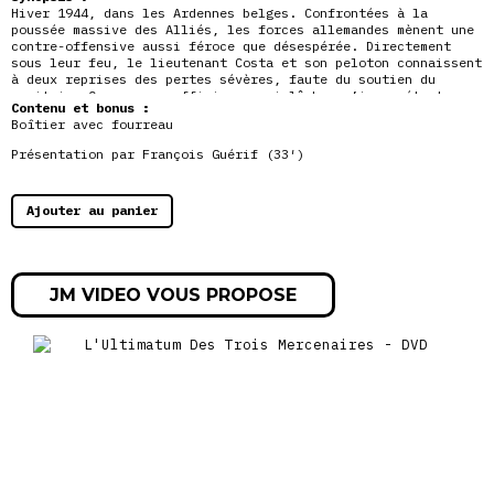
Hiver 1944, dans les Ardennes belges. Confrontées à la
poussée massive des Alliés, les forces allemandes mènent une
contre-offensive aussi féroce que désespérée. Directement
sous leur feu, le lieutenant Costa et son peloton connaissent
à deux reprises des pertes sévères, faute du soutien du
capitaine Cooney, un officier aussi lâche qu’incompétent.
Contenu et bonus :
Redoutant le comportement criminel de son supérieur, Costa
Boîtier avec fourreau
jure, en s’engageant dans une nouvelle mission, de lui faire
payer le prix du sang de ses hommes s’il les abandonne
à
Présentation par François Guérif (33′)
nouveau. Revenu vivant d’un front qui recule dangereusement,
il pourrait joindre le geste à la parole…
Ajouter au panier
JM VIDEO VOUS PROPOSE