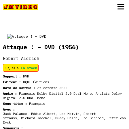
JM Video
Attaque ! – DVD
(1956)
Robert Aldrich
19,90
€
En stock
Support :
DVD
Éditeur :
BQHL Éditions
Date de sortie :
27 octobre 2022
Audio :
Français Dolby Digital 2.0 Dual Mono, Anglais Dolby
Digital 2.0 Dual Mono
Sous-titre :
Français
Avec :
Jack Palance
,
Eddie Albert
,
Lee Marvin
,
Robert
Strauss
,
Richard Jaeckel
,
Buddy Ebsen
,
Jon Shepodd
,
Peter van
Eyck
Synopsis :