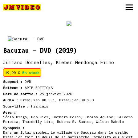
JM Video
Bacurau – DVD
(2019)
Juliano Dornelles, Kleber Mendonça Filho
19,90
€
En stock
Support :
DVD
Éditeur :
ARTE ÉDITIONS
Date de sortie :
29 janvier 2020
Audio :
Brésilien DD 5.1, Brésilien DD 2.0
Sous-titre :
Français
Avec :
Sônia Braga, Udo Kier, Barbara Colen, Thomas Aquino, Silvero
Pereira, Thardelly Lima, Rubens S. Santos, Wilson Rabelo
Synopsis :
Dans un futur proche… Le village de Bacurau dans le sertão
brésilien fait le deuil de sa matriarche Carmelita qui s’est