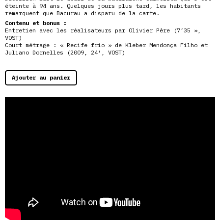
éteinte à 94 ans. Quelques jours plus tard, les habitants
remarquent que Bacurau a disparu de la carte.
Contenu et bonus :
Entretien avec les réalisateurs par Olivier Père (7’35 »,
VOST)
Court métrage : « Recife frio » de Kleber Mendonça Filho et
Juliano Dornelles (2009, 24′, VOST)
Ajouter au panier