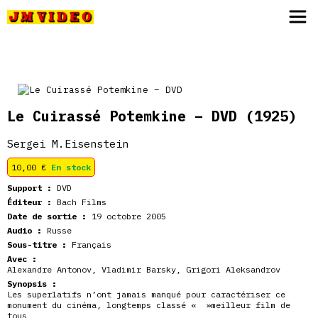
JM Video
Le Cuirassé Potemkine – DVD
(1925)
Sergei M.Eisenstein
10,00
€
En stock
Support :
DVD
Éditeur :
Bach Films
Date de sortie :
19 octobre 2005
Audio :
Russe
Sous-titre :
Français
Avec :
Alexandre Antonov, Vladimir Barsky, Grigori Aleksandrov
Synopsis :
Les superlatifs n’ont jamais manqué pour caractériser ce
monument du cinéma, longtemps classé « »meilleur film de
tous