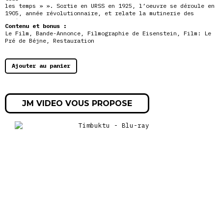
les temps » ». Sortie en URSS en 1925, l’oeuvre se déroule en
1905, année révolutionnaire, et relate la mutinerie des
marins
Contenu et bonus :
d’Odessa, suivie d’un soutien et d’une insurrection
Le Film, Bande-Annonce, Filmographie de Eisenstein, Film: Le
populaires
Pré de Béjne, Restauration
réprimés par l’armée tsariste. L’événement historique fut
considéré comme précurseur de
la Révolution d’octobre.
Ajouter au panier
JM VIDEO VOUS PROPOSE