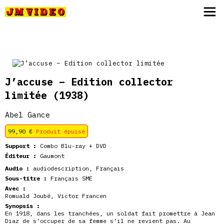
JM Video
J’accuse – Edition collector
limitée
(1938)
Abel Gance
99,90
€
Produit épuisé
Support :
Combo Blu-ray + DVD
Éditeur :
Gaumont
Audio :
audiodescription, Français
Sous-titre :
Français SME
Avec :
Romuald Joubé, Victor Francen
Synopsis :
En 1918, dans les tranchées, un soldat fait promettre à Jean
Diaz de s’occuper de sa femme s’il ne revient pas. Au