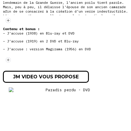
lendemain de la Grande Guerre, l’ancien poilu tient parole.
Mais, peu à peu, il délaisse l’épouse de son ancien camarade
afin de se consacrer à la création d’un verre indestructible.
L’imminence d’une nouvelle guerre le hante, dès lors il va
consacrer sa vie à tenter de l’éviter.
Contenu et bonus :
– J’accuse (1938) en Blu-ray et DVD
– J’accuse (1919) en 2 DVD et Blu-ray
– J’accuse : version Magirama (1956) en DVD
– La fin du monde?(1931) en DVD
– Les Gaz mortels (1916) en DVD
JM VIDEO VOUS PROPOSE