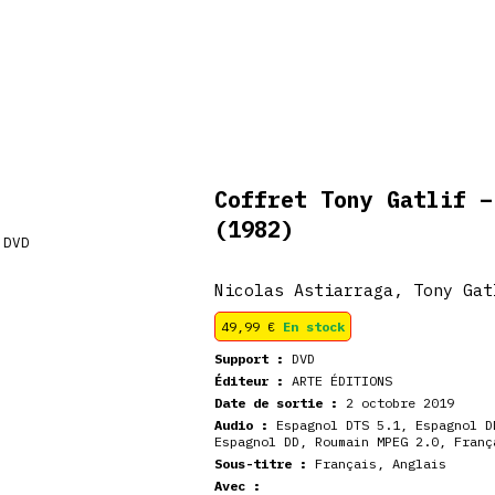
De retour en
veautés
Coffrets
Dédicace
stock
Coffret Tony Gatlif –
(1982)
Nicolas Astiarraga, Tony Gat
49,99
€
En stock
Support :
DVD
Éditeur :
ARTE ÉDITIONS
Date de sortie :
2 octobre 2019
Audio :
Espagnol DTS 5.1, Espagnol D
Espagnol DD, Roumain MPEG 2.0, Franç
Sous-titre :
Français, Anglais
Avec :