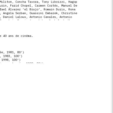
Militon, Concha Tavora, Tony Librizzi, Hagop
urin, Farid Chopel, Carmen Cortés, Manuel De
fael Álvarez ‘el Brujo’, Romain Duris, Rona
, Angela Serban, Ouassini Embarek, Christine
, Daniel Laloux, Antonio Canales, Antonio
Juan Luis Corrientes, Lubna Azabal, Leila
 Hassan Nabat, Marc Lavoine, Marie-Josée
erté, Carlo Brandt, Rufus
e 40 ans de cinéma.
ée, 1981, 80′)
, 1983, 100′)
 1998, 100′)
ion restaurée, 1998, 80′)
 26′)
tion des plus belles musiques des films de
néma de Tony Gatlif et des extraits de ses