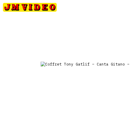
Petits
Occasions
Précommandes
Nou
JM Video
prix