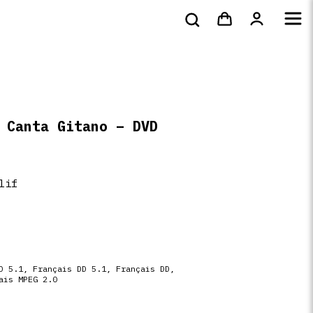
bluray &
Tote bags & t-
s
DVD
Livres
4k
shirts
 Canta Gitano – DVD
lif
D 5.1, Français DD 5.1, Français DD,
ais MPEG 2.0