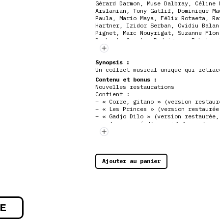
Gérard Darmon, Muse Dalbray, Céline 
Arslanian, Tony Gatlif, Dominique Ma
Paula, Mario Maya, Félix Rotaeta, Ra
Hartner, Izidor Serban, Ovidiu Balan
Pignet, Marc Nouyrigat, Suzanne Flon
Dechent, Orestes Rodriguez, Bobote, 
Makhlouf, Habib Cheik, Zouhir Gacem,
Croze, James Thiérrée, Mathias Lalib
Synopsis :
Un coffret musical unique qui retrac
Contenu et bonus :
Nouvelles restaurations
Contient :
– « Corre, gitano » (version restaur
– « Les Princes » (version restaurée
– « Gadjo Dilo » (version restaurée,
– « Je suis né d’une cigogne » (vers
– « Vengo » (2000, 80′)
– « Exils » (2004, 104′)
– « Liberté » (2009, 111′)
– 1 DVD de courts métrages :
. Max l’indien (1973, 26′)
Ajouter au panier
. Canta Gitano (1981, 10′)
. Lucumi, le rumbeiro de Cuba (1998,
– 1 CD-audio « Canta Gitano », sélec
Tony Gatlif (15 titres)
– 1 livret avec des textes sur le ci
storyboards (40 pages)
E