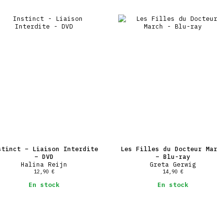
stinct – Liaison Interdite
Les Filles du Docteur Ma
– DVD
– Blu-ray
Halina Reijn
Greta Gerwig
12,90
€
14,90
€
En stock
En stock