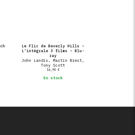
rch
Le Flic de Beverly Hills –
L’intégrale 3 films – Blu-
ray
John Landis, Martin Brest,
Tony Scott
16,90
€
En stock