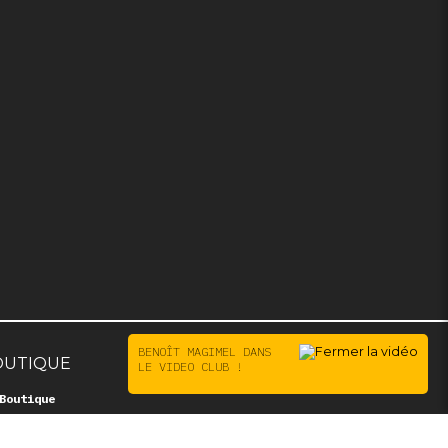
BENOÎT MAGIMEL DANS
OUTIQUE
LE VIDEO CLUB !
Boutique
aires :
ert 7 jours /7