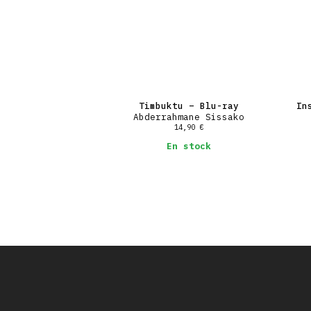
Timbuktu – Blu-ray
In
Abderrahmane Sissako
14,90
€
En stock