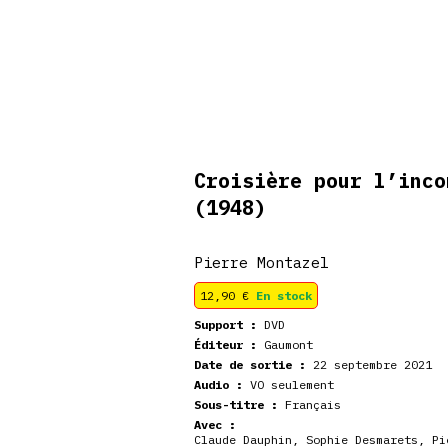
De retour en
veautés
Coffrets
Dédicace
stock
Croisière pour l’inco
(1948)
Pierre Montazel
12,90
€
En stock
Support :
DVD
Éditeur :
Gaumont
Date de sortie :
22 septembre 2021
Audio :
VO seulement
Sous-titre :
Français
Avec :
Claude Dauphin
,
Sophie Desmarets
,
Pi