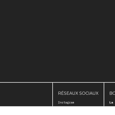
RÉSEAUX SOCIAUX
B
Instagram
La 
Facebook
Hor
Ouv