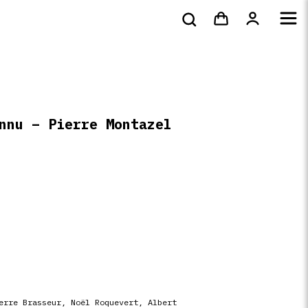
bluray &
Tote bags & t-
s
DVD
Livres
4k
shirts
nnu – Pierre Montazel
erre Brasseur
,
Noël Roquevert
,
Albert