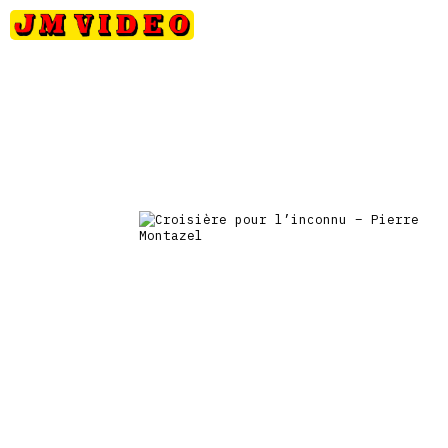
Petits
Occasions
Précommandes
Nou
JM Video
prix