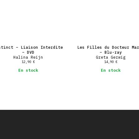
stinct – Liaison Interdite
Les Filles du Docteur Ma
– DVD
– Blu-ray
Halina Reijn
Greta Gerwig
12,90
€
14,90
€
En stock
En stock