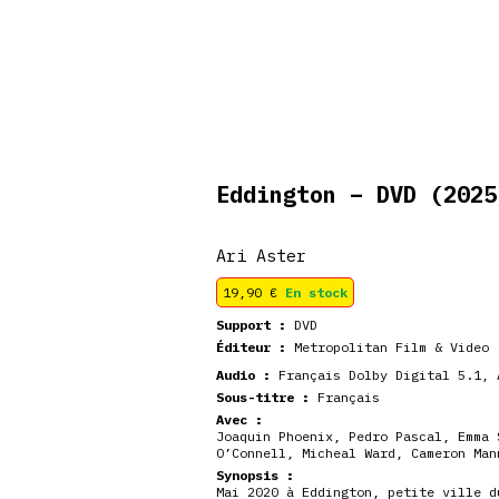
veautés
Coffrets
Dédicace
stock
Eddington – DVD
(2025
Ari Aster
19,90
€
En stock
Support :
DVD
Éditeur :
Metropolitan Film & Video
Audio :
Français Dolby Digital 5.1, 
Sous-titre :
Français
Avec :
Joaquin Phoenix
,
Pedro Pascal
,
Emma 
O’Connell
,
Micheal Ward
,
Cameron Man
Synopsis :
Mai 2020 à Eddington, petite ville d