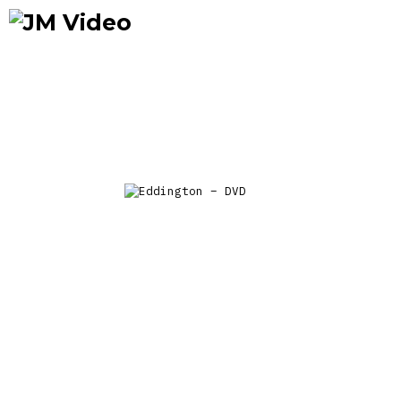
Occasions
Précommandes
Nou
prix
JM Video