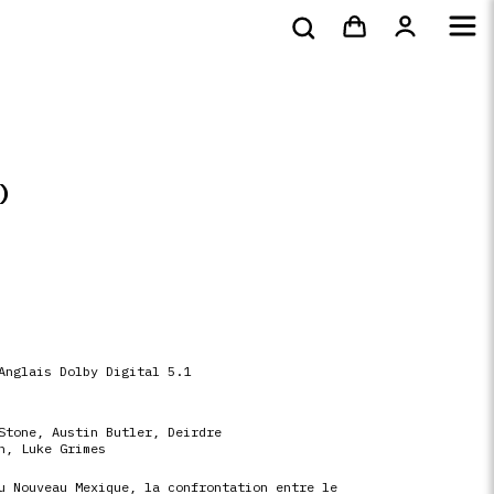
s
DVD
Livres
4k
shirts
)
Anglais Dolby Digital 5.1
Stone
,
Austin Butler
,
Deirdre
n
,
Luke Grimes
u Nouveau Mexique, la confrontation entre le