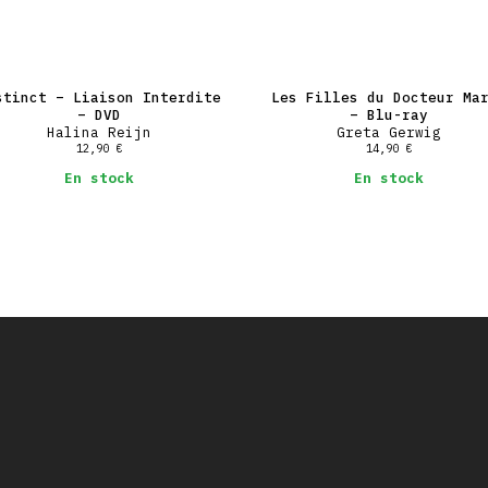
stinct – Liaison Interdite
Les Filles du Docteur Ma
– DVD
– Blu-ray
Halina Reijn
Greta Gerwig
12,90
€
14,90
€
En stock
En stock