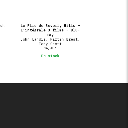
rch
Le Flic de Beverly Hills –
L’intégrale 3 films – Blu-
ray
John Landis, Martin Brest,
Tony Scott
16,90
€
En stock