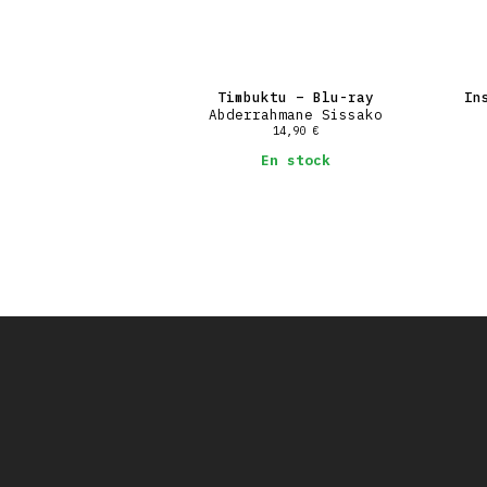
Timbuktu – Blu-ray
In
Abderrahmane Sissako
14,90
€
En stock