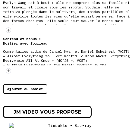
Evelyn Wang est à bout : elle ne comprend plus sa famille ni
son travail et croule sous les impôts. Soudain, elle se
retrouve plongée dans le multivers, des mondes parallèles où
elle explore toutes les vies qu’elle aurait pu mener. Face à
des forces obscures, elle seule peut sauver le monde mais
aussi préserver la chose la plus précieuse : sa famille.
Contenu et bonus :
Boîtier avec fourreau
Commentaires audio de Daniel Kwan et Daniel Scheinert (VOST)
« Almost Everything You Ever Wanted To Know About Everything
Everywhere All At Once » (40’46 », VOST)
« Putting Everything On the Bagel: Cooking Up the
Multiverse » (10’03 », VOST)
Scènes coupées avec commentaires audio de Daniel Kwan et
Daniel Scheinert (13’50 », VOST)
Bêtisier (8’28 »)
Clip : « This Is A Life » (2’42 »)
Ajouter au panier
EPK : Interview de l’équipe du film (3’41 », VOST)
Interview de Daniel Scheinert à Paris (17’41 », VOST)
Bande-annonce (2’42 », VF)
Teaser Action (0’52 », VF)
Teaser Emotion (0’51 », VF)
JM VIDEO VOUS PROPOSE