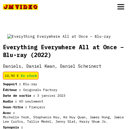
JM Video
Everything Everywhere All at Once –
Blu-ray
(2022)
Daniels, Daniel Kwan, Daniel Scheinert
24,90
€
En stock
Support :
Blu-ray
Éditeur :
Originals Factory
Date de sortie :
3 janvier 2023
Audio :
VO seulement
Sous-titre :
Français
Avec :
Michelle Yeoh
,
Stephanie Hsu
,
Ke Huy Quan
,
James Hong
,
Jamie
Lee Curtis
,
Tallie Medel
,
Jenny Slat
,
Harry Shum Jr.
Synopsis :