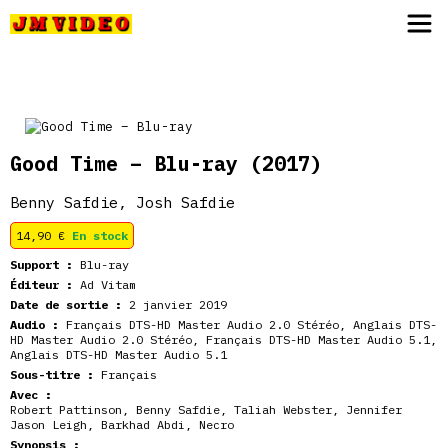
JM Video
Good Time – Blu-ray
(2017)
Benny Safdie, Josh Safdie
14,90
€
En stock
Support :
Blu-ray
Éditeur :
Ad Vitam
Date de sortie :
2 janvier 2019
Audio :
Français DTS-HD Master Audio 2.0 Stéréo, Anglais DTS-
HD Master Audio 2.0 Stéréo, Français DTS-HD Master Audio 5.1,
Anglais DTS-HD Master Audio 5.1
Sous-titre :
Français
Avec :
Robert Pattinson
,
Benny Safdie
,
Taliah Webster
,
Jennifer
Jason Leigh
,
Barkhad Abdi
,
Necro
Synopsis :