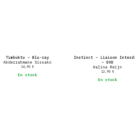
Timbuktu – Blu-ray
Instinct – Liaison Interd
Abderrahmane Sissako
– DVD
14,90
€
Halina Reijn
12,90
€
En stock
En stock