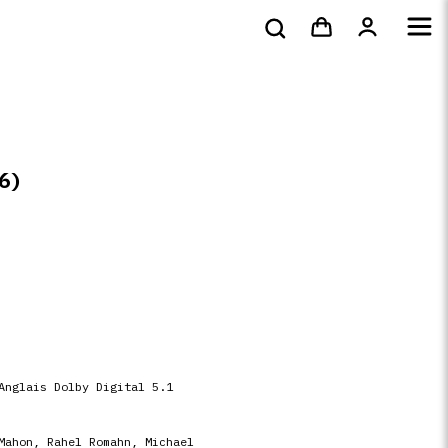
bluray &
Tote bags & t-
s
DVD
Livres
4k
shirts
6)
Anglais Dolby Digital 5.1
Mahon
,
Rahel Romahn
,
Michael