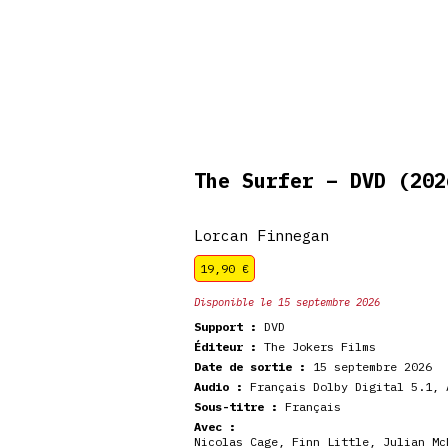
De retour en
veautés
Coffrets
Dédicace
stock
The Surfer – DVD
(202
Lorcan Finnegan
19,90
€
Disponible le 15 septembre 2026
Support :
DVD
Éditeur :
The Jokers Films
Date de sortie :
15 septembre 2026
Audio :
Français Dolby Digital 5.1, 
Sous-titre :
Français
Avec :
Nicolas Cage
,
Finn Little
,
Julian Mc