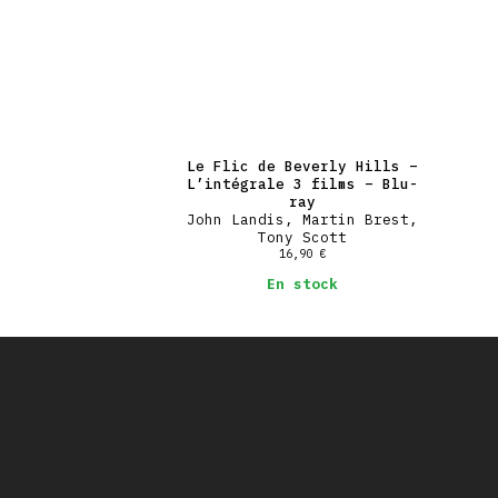
Le Flic de Beverly Hills –
L’intégrale 3 films – Blu-
ray
John Landis, Martin Brest,
Tony Scott
16,90
€
En stock