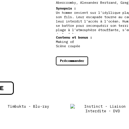
Abercromby
,
Alexander Bertrand
,
Greg
Synopsis :
Un homme revient sur l’idyllique pla
son fils. Leur escapade tourne au ca
leur interdit l’accès à l’océan. Hum
se battre pour reconquérir son terri
plage à l’atmosphère étouffante, s’e
de la folie.
Contenu et bonus :
Making of
Scène coupée
Précommander
E