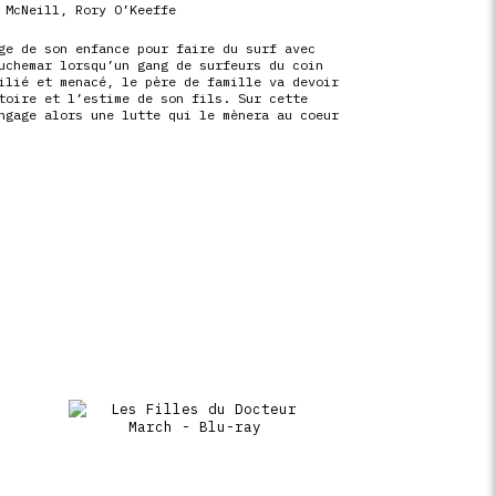
 McNeill
,
Rory O’Keeffe
ge de son enfance pour faire du surf avec
uchemar lorsqu’un gang de surfeurs du coin
ilié et menacé, le père de famille va devoir
toire et l’estime de son fils. Sur cette
ngage alors une lutte qui le mènera au coeur