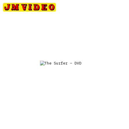
Petits
Occasions
Précommandes
Nou
JM Video
prix