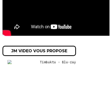
une expérience enrichissante. Il s’en ouvre à son épouse, qui
le prend mal, puis à son patron, marié comme lui, qui lui
avoue faire toutes les nuits des rêves récurrents dans
lesquels il est une femme, objet du désir de David Bowie…
JM VIDEO VOUS PROPOSE