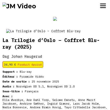
JM Video
La Trilogie d’Oslo – Coffret Blu-
ray
(2025)
Dag Johan Haugerud
34,90
€
Produit épuisé
Support :
Blu-ray
Éditeur :
Pyramide Vidéo
Date de sortie :
25 novembre 2025
Audio :
Norvégien DD 5.1, Norvégien DD 2.0
Sous-titre :
Français
Avec :
Ella Øverbye, Ane Dahl Torp, Selome Emnetu, Anne Marit
Jacobsen, Andrine Sæther, Ingrid Giæver, Lars Jacob Holm,
Nadia Bonnevie, Andrea Bræin Hovig, Tayo Cittadella Jacobsen,