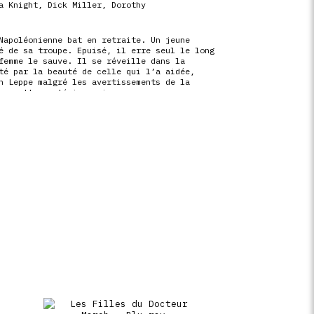
a Knight
,
Dick Miller
,
Dorothy
Napoléonienne bat en retraite. Un jeune
é de sa troupe. Epuisé, il erre seul le long
femme le sauve. Il se réveille dans la
té par la beauté de celle qui l’a aidée,
n Leppe malgré les avertissements de la
er cette mystérieuse inconnue.
lard (2020′, 7’13 »)