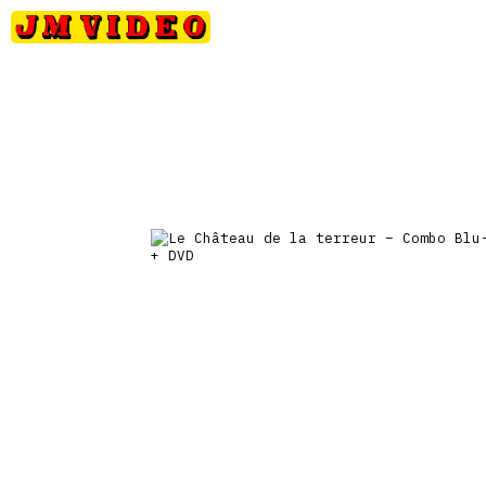
Petits
Occasions
Précommandes
Nou
JM Video
prix