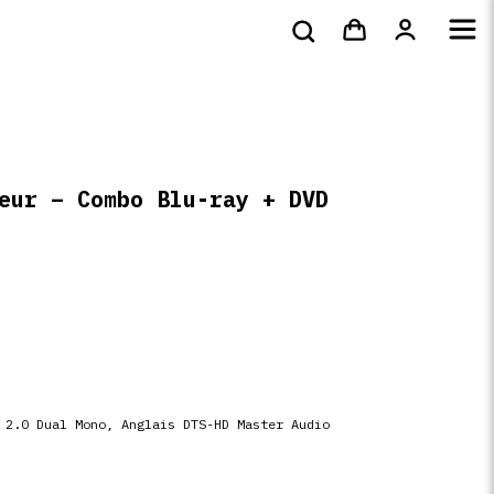
bluray &
Tote bags & t-
s
DVD
Livres
4k
shirts
eur – Combo Blu-ray + DVD
 2.0 Dual Mono, Anglais DTS-HD Master Audio