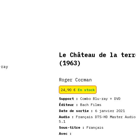
De retour en
veautés
Coffrets
Dédicace
stock
Le Château de la terr
(1963)
Roger Corman
24,90
€
En stock
Support :
Combo Blu-ray + DVD
Éditeur :
Bach Films
Date de sortie :
6 janvier 2021
Audio :
Français DTS-HD Master Audio
5.1
Sous-titre :
Français
Avec :