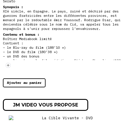
Serato
Synopsis :
XIè siècle, en Espagne. Le pays, ruiné et déchiré par des
guerres fratricides entre les différentes provinces, est
menacé par le redoutable émir Youssouf. Rodrigue Diaz, qui
deviendra célèbre sous le nom du Cid, va appeler tous les
espagnols à s’unir pour repousser l’envahisseur.
Contenu et bonus :
Boîtier Mediabook limité
Contient :
– le Blu-ray du film (188’10 »)
– le DVD du film (180’38 »)
– un DVD des bonus
– un livret sur le film rédigé par Stéphane Chevalier (100
pages)
DVD bonus :
« Le Cid, figure christique », entretien avec Jean-François
Rauger, directeur de la programmation à la Cinémathèque
Ajouter au panier
française, réalisé par Stéphane Chevalier (2021, 26’51 »)
« Le Cid ou la figure de Franco », entretien avec Samuel
Blumenfeld, critique à la revue Positif, réalisé par Stéphane
Chevalier (2021, 12’38 »)
« Le Cid », court métrage d’animation d’Emmanuelle Gorgiard
JM VIDEO VOUS PROPOSE
(2006, 25’47 »)