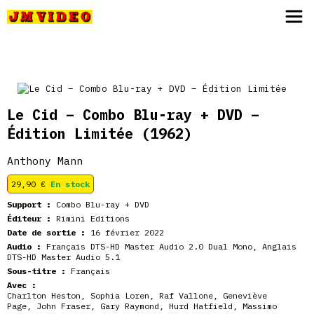
JM Video
Le Cid – Combo Blu-ray + DVD –
Édition Limitée
(1962)
Anthony Mann
29,90
€
En stock
Support :
Combo Blu-ray + DVD
Éditeur :
Rimini Editions
Date de sortie :
16 février 2022
Audio :
Français DTS-HD Master Audio 2.0 Dual Mono, Anglais
DTS-HD Master Audio 5.1
Sous-titre :
Français
Avec :
Charlton Heston
,
Sophia Loren
,
Raf Vallone
,
Geneviève
Page
,
John Fraser
,
Gary Raymond
,
Hurd Hatfield
,
Massimo