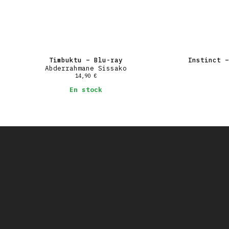
Timbuktu – Blu-ray
Instinct –
Abderrahmane Sissako
14,90
€
En stock