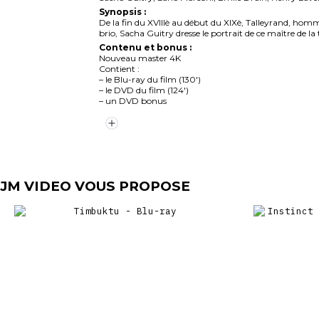
Synopsis :
De la fin du XVIIIè au début du XIXè, Talleyrand, homm
brio, Sacha Guitry dresse le portrait de ce maître de 
Contenu et bonus :
Nouveau master 4K
Contient :
– le Blu-ray du film (130′)
– le DVD du film (124′)
– un DVD bonus
« Le Diable Boiteux » par Noël Herpe, historien du cin
« Parcours Guitry : Le Diable Boiteux par Axelle Ropert
Fin alternative (2’04 »)
Bande-annonce (2′)
« De Jeanne d’Arc à Philippe Pétain » de Sacha Guitry 
Introduction à « De Jeanne d’Arc à Philippe Pétain » p
JM VIDEO VOUS PROPOSE