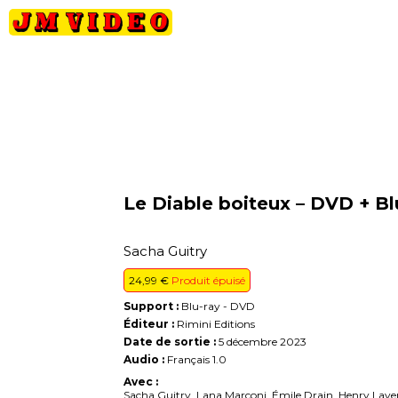
Petits
Occasions
Précommandes
Nou
JM Video
prix
Le Diable boiteux – DVD + B
Sacha Guitry
24,99
€
Produit épuisé
Support :
Blu-ray - DVD
Éditeur :
Rimini Editions
Date de sortie :
5 décembre 2023
Audio :
Français 1.0
Avec :
Sacha Guitry, Lana Marconi, Émile Drain, Henry Laver