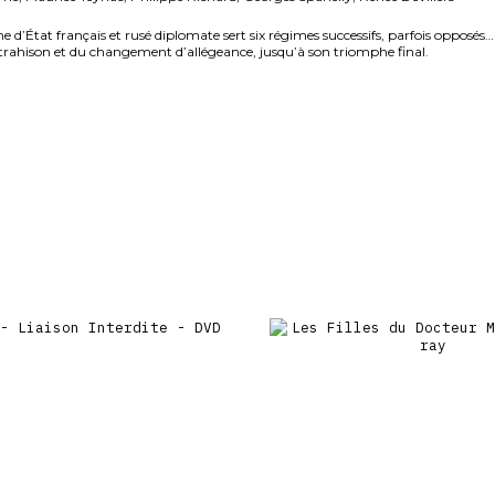
e d’État français et rusé diplomate sert six régimes successifs, parfois opposés
la trahison et du changement d’allégeance, jusqu’à son triomphe final.
éma (24’42 »)
, cinéaste » enregistré lors du 51e Festival La Rochelle Cinéma (54’56 »)
(1944, 56′)
ar Noël Herpe (9’36 »)