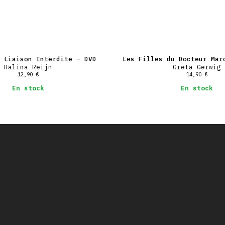
 Liaison Interdite – DVD
Les Filles du Docteur Mar
Halina Reijn
Greta Gerwig
12,90
€
14,90
€
En stock
En stock