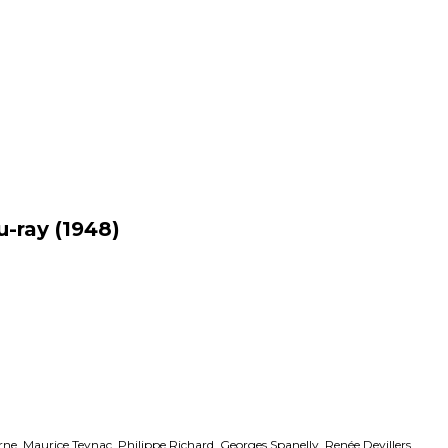
De retour en
veautés
Coffrets
Dédicace
stock
lu-ray
(1948)
ne, Maurice Teynac, Philippe Richard, Georges Spanelly, Renée Devillers