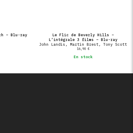
ch – Blu-ray
Le Flic de Beverly Hills –
L’intégrale 3 films – Blu-ray
John Landis, Martin Brest, Tony Scott
16,90
€
En stock