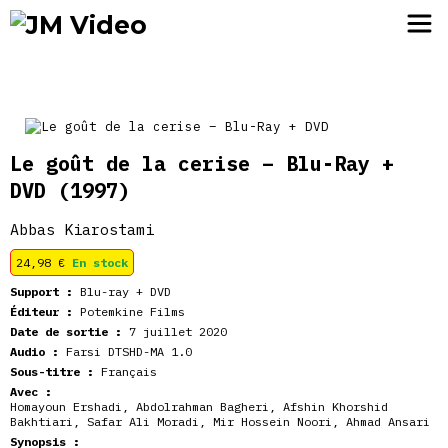
JM Video
Le goût de la cerise – Blu-Ray +
DVD
(1997)
Abbas Kiarostami
24,98
€
En stock
Support :
Blu-ray + DVD
Éditeur :
Potemkine Films
Date de sortie :
7 juillet 2020
Audio :
Farsi DTSHD-MA 1.0
Sous-titre :
Français
Avec :
Homayoun Ershadi, Abdolrahman Bagheri, Afshin Khorshid
Bakhtiari, Safar Ali Moradi, Mir Hossein Noori, Ahmad Ansari
Synopsis :