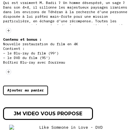
Qui est vraiment M. Badii ? Un homme désespéré, un sage ?
Dans son 4×4, il sillonne les majestueux paysages iraniens
dans les environs de Téhéran à la recherche d’une personne
disposée à lui prêter main-forte pour une mission
particulière, en échange d’une récompense. Toutes les
personnes croisées vont réagir
à sa proposition de manière
différente
Contenu et bonus :
Nouvelle restauration du film en 4K
Contient :
– le Blu-ray du film (99′)
– le DVD du film (95′)
Boîtier Blu-ray avec fourreau
Le film vu par Jean-Michel Frodon (23′)
Documentaires réalisés par Bahman Kiarostami (exclusivité
Blu-ray) :
– « Sohanak » : esquisse du film et repérages, par Bahman
Kiarostami (59′)
Ajouter au panier
– « Projet » : le tournage du film, par Bahman Kiarostam
(44′)
JM VIDEO VOUS PROPOSE