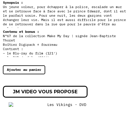
Synopsis :
Un jeune voleur, pour échapper à la police, escalade un mur
et se retrouve face à face avec le prince Edward, dont il est
le parfait sosie. Pour une nuit, les deux garçons vont
échanger leur vie. Mais il est aussi difficile pour le prince
de se retrouver dans la rue que pour le pauvre d’être au
palais !
Contenu et bonus :
N°67 de la collection Make My Day ! signée Jean-Baptiste
Thoret
Boîtier Digipack + fourreau
Contient :
– le Blu-ray du film (121′)
– le DVD du film (116′)
Préface de Jean-Baptiste Thoret
« Le Prince et le pauvre » revu par Nicolas Tellop
Ajouter au panier
Souvenirs d’un troisième assistant / Olivier Assayas
JM VIDEO VOUS PROPOSE