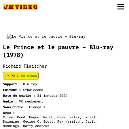
JM Video
Le Prince et le pauvre – Blu-ray
(1978)
Richard Fleischer
19,90
€
En stock
Support :
Blu-ray
Éditeur :
Studiocanal
Date de sortie :
31 janvier 2024
Audio :
VO seulement
Sous-titre :
Français
Avec :
Oliver Reed
,
Raquel Welch
,
Mark Lester
,
Ernest
Borgnine
,
George C. Scott
,
Rex Harrison
,
David
Hemmings
,
Harry Andrews