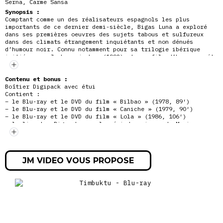
Serna, Carme Sansa
Synopsis :
Comptant comme un des réalisateurs espagnols les plus
importants de ce dernier demi-siècle, Bigas Luna a exploré
dans ses premières oeuvres des sujets tabous et sulfureux
dans des climats étrangement inquiétants et non dénués
d’humour noir. Connu notamment pour sa trilogie ibérique
initiée avec Jambon, jambon (1992) et son film
d’horreur méta
Angoisse (1987), sa filmographie se révèle incontournable
pour quiconque s’intéresse à la culture hispanique ou aux
climats bizarres et oppressants. Si Bilbao nous fait rentrer
Contenu et bonus :
dans la psyché d’un sociopathe fétichiste obsédé par une
Boîtier Digipack avec étui
stripteaseuse, Caniche aborde clairement le thème de la
Contient :
zoophilie, tout en offrant une critique virulente de la
– le Blu-ray et le DVD du film « Bilbao » (1978, 89′)
société capitaliste, de la bourgeoisie et de la famille dans
– le Blu-ray et le DVD du film « Caniche » (1979, 90′)
un contexte post-Franco. L’exploration d’un érotisme bestial
– le Blu-ray et le DVD du film « Lola » (1986, 106′)
et morbide perdure dans le film Lola qui, comme ses
– le livret « Bigas Luna : la période noire » de Maxime
prédécesseurs, en appelle à des visions surréalistes qui font
Lachaud (100 pages)
de Bigas Luna un digne héritier de Dali et Bunuel. Sensuels,
Présentation des films par Eric Peretti
culinaires, dérangeants et mystiques, ses films développent
Présentation des films par Santiago Fouz-Hernandez
un univers unique et addictif, qui scinde les aspects les
Diaporama d’affiches et photos
JM VIDEO VOUS PROPOSE
plus sombres de l’âme humaine, tout en développant des
ambiances hypnotiques et un symbolisme déroutant où tous les
codes moraux semblent déréglés. Un cinéma à la fois onirique
et insane, résolument libre.