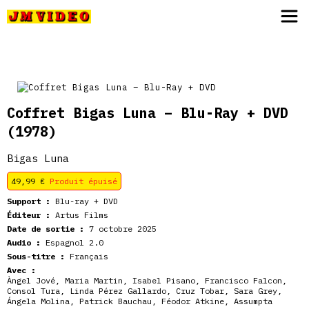
JM Video
Coffret Bigas Luna – Blu-Ray + DVD
(1978)
Bigas Luna
49,99
€
Produit épuisé
Support :
Blu-ray + DVD
Éditeur :
Artus Films
Date de sortie :
7 octobre 2025
Audio :
Espagnol 2.0
Sous-titre :
Français
Avec :
Àngel Jové, Maria Martin, Isabel Pisano, Francisco Falcon,
Consol Tura, Linda Pérez Gallardo, Cruz Tobar, Sara Grey,
Ángela Molina, Patrick Bauchau, Féodor Atkine, Assumpta