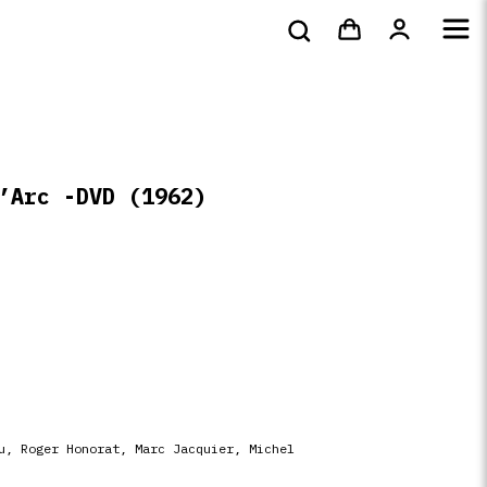
bluray &
Tote bags & t-
s
DVD
Livres
4k
shirts
d’Arc -DVD
(1962)
u, Roger Honorat, Marc Jacquier, Michel