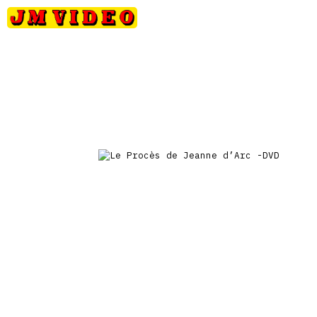
Petits
Occasions
Précommandes
Nou
JM Video
prix