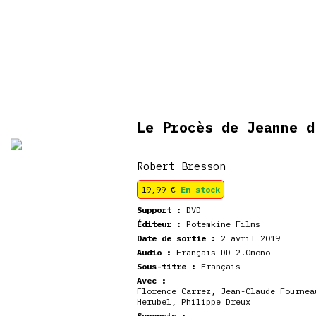
De retour en
veautés
Coffrets
Dédicace
stock
Le Procès de Jeanne 
Robert Bresson
19,99
€
En stock
Support :
DVD
Éditeur :
Potemkine Films
Date de sortie :
2 avril 2019
Audio :
Français DD 2.0mono
Sous-titre :
Français
Avec :
Florence Carrez, Jean-Claude Fournea
Herubel, Philippe Dreux
Synopsis :