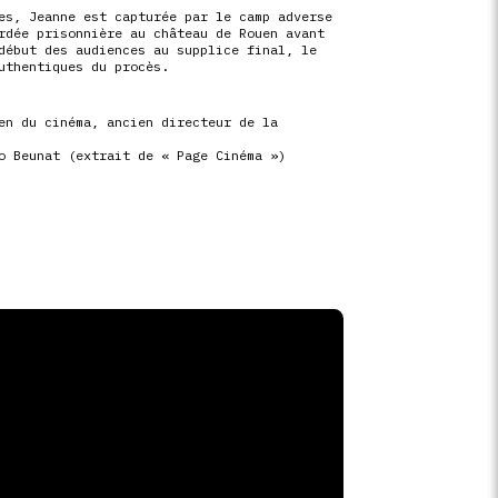
es, Jeanne est capturée par le camp adverse
rdée prisonnière au château de Rouen avant
début des audiences au supplice final, le
uthentiques du procès.
en du cinéma, ancien directeur de la
o Beunat (extrait de « Page Cinéma »)