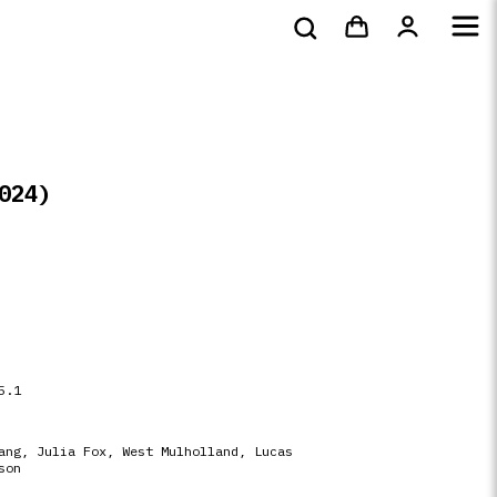
s
DVD
Livres
4k
shirts
024)
5.1
ang, Julia Fox, West Mulholland, Lucas
son