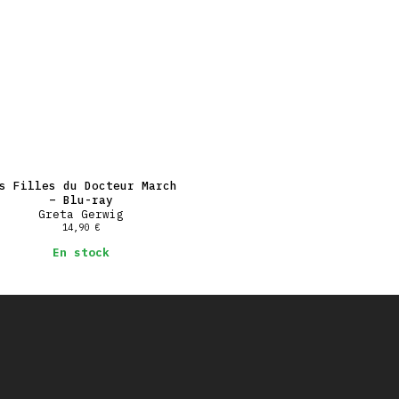
s Filles du Docteur March
– Blu-ray
Greta Gerwig
14,90
€
En stock