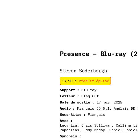
veautés
Coffrets
Dédicace
stock
Presence – Blu-ray
(2
Steven Soderbergh
19,90
€
Produit épuisé
Support :
Blu-ray
Éditeur :
Blaq Out
Date de sortie :
17 juin 2025
Audio :
Français DD 5.1, Anglais DD 
Sous-titre :
Français
Avec :
Lucy Liu, Chris Sullivan, Callina Li
Papaelias, Eddy Maday, Daniel Daniel
Synopsis :