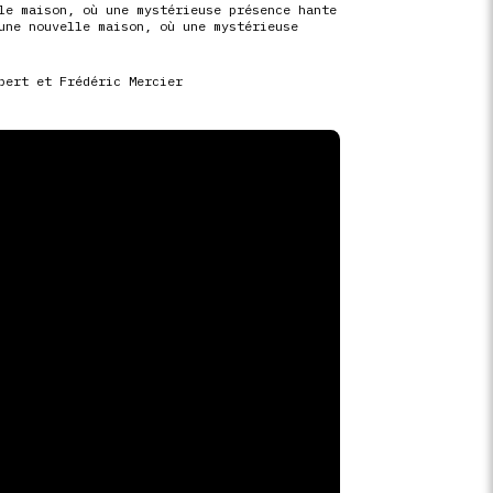
le maison, où une mystérieuse présence hante
une nouvelle maison, où une mystérieuse
bert et Frédéric Mercier