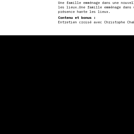
Une famille emménage dans une nouvel
les lieux.Une famille emménage dans 
présence hante les lieux.
Contenu et bonus :
Entretien croisé avec Christophe Cha