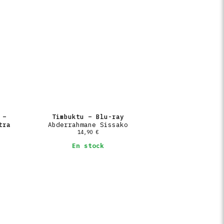
 –
Timbuktu – Blu-ray
tra
Abderrahmane Sissako
14,90
€
En stock