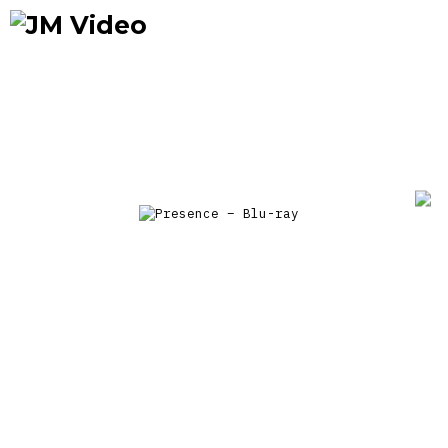
Occasions
Précommandes
Nou
prix
JM Video