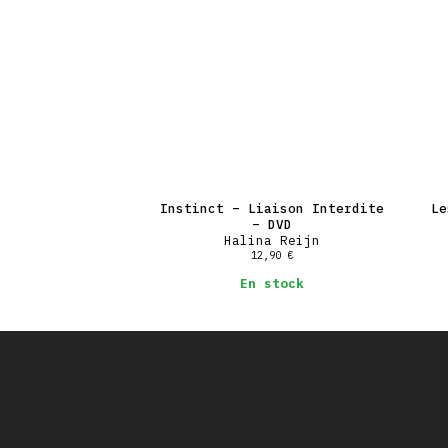
Instinct – Liaison Interdite
Le
– DVD
Halina Reijn
12,90
€
En stock