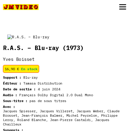
JM Video
R.A.S. – Blu-ray
(1973)
Yves Boisset
16,90
€
En stock
Support :
Blu-ray
Éditeur :
Tamasa Distribution
Date de sortie :
4 juin 2024
Audio :
Français Dolby Digital 2.0 Dual Mono
Sous-titre :
pas de sous titres
Avec :
Jacques Spiesser
,
Jacques Villeret
,
Jacques Weber
,
Claude
Brosset
,
Jean-François Balmer
,
Michel Peyrelon
,
Philippe
Leroy
,
Roland Blanche
,
Jean-Pierre Castaldi
,
Jacques
Chailleux
Synopsis :