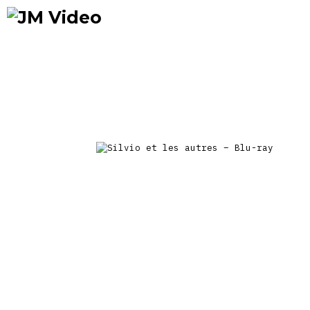
Occasions
Précommandes
Nou
prix
JM Video