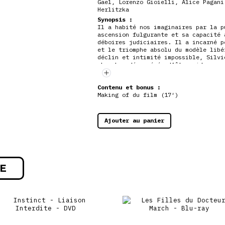
Gael
,
Lorenzo Gioielli
,
Alice Pagani
Herlitzka
Synopsis :
Il a habité nos imaginaires par la p
ascension fulgurante et sa capacité 
déboires judiciaires. Il a incarné p
et le triomphe absolu du modèle libé
déclin et intimité impossible, Silvi
cherche, désespérée d’être vide.
Contenu et bonus :
Making of du film (17′)
Ajouter au panier
E