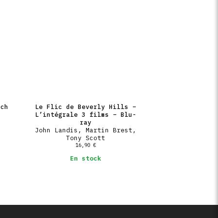
rch
Le Flic de Beverly Hills –
L’intégrale 3 films – Blu-
ray
John Landis, Martin Brest,
Tony Scott
16,90
€
En stock