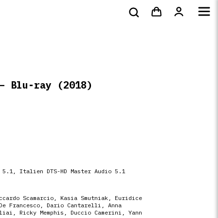
s
DVD
Livres
4k
shirts
 – Blu-ray
(2018)
 5.1, Italien DTS-HD Master Audio 5.1
ccardo Scamarcio
,
Kasia Smutniak
,
Euridice
De Francesco
,
Dario Cantarelli
,
Anna
liai
,
Ricky Memphis
,
Duccio Camerini
,
Yann