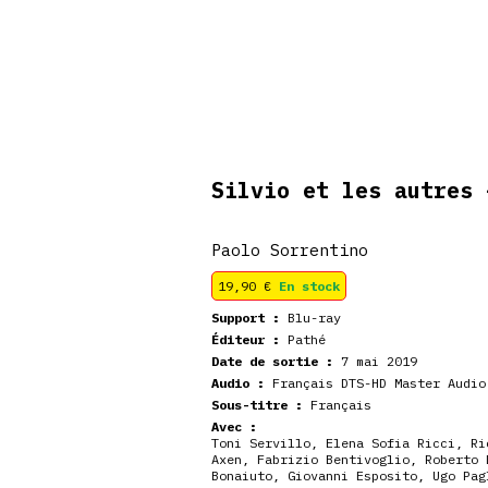
veautés
Coffrets
Dédicace
stock
Silvio et les autres
Paolo Sorrentino
19,90
€
En stock
Support :
Blu-ray
Éditeur :
Pathé
Date de sortie :
7 mai 2019
Audio :
Français DTS-HD Master Audio
Sous-titre :
Français
Avec :
Toni Servillo
,
Elena Sofia Ricci
,
Ri
Axen
,
Fabrizio Bentivoglio
,
Roberto 
Bonaiuto
,
Giovanni Esposito
,
Ugo Pag