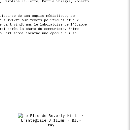
,
Caroline Tillette
,
Mattia Sbragia
,
Roberto
uissance de son empire médiatique, son
à survivre aux revers politiques et aux
endant vingt ans le laboratoire de l’Europe
ral après la chute du communisme. Entre
o Berlusconi incarne une époque qui se