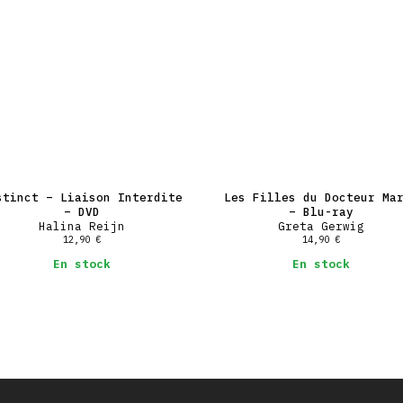
stinct – Liaison Interdite
Les Filles du Docteur Ma
– DVD
– Blu-ray
Halina Reijn
Greta Gerwig
12,90
€
14,90
€
En stock
En stock