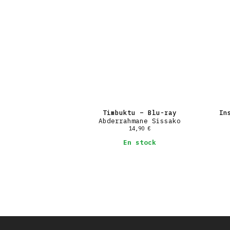
Timbuktu – Blu-ray
In
Abderrahmane Sissako
14,90
€
En stock