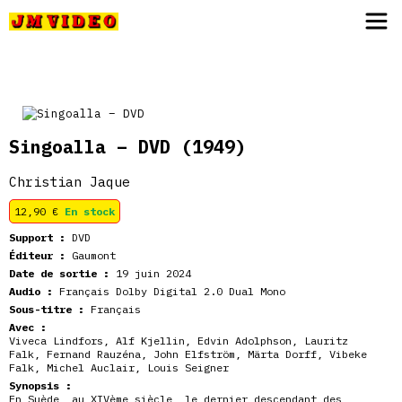
JM Video
Singoalla – DVD
(1949)
Christian Jaque
12,90
€
En stock
Support :
DVD
Éditeur :
Gaumont
Date de sortie :
19 juin 2024
Audio :
Français Dolby Digital 2.0 Dual Mono
Sous-titre :
Français
Avec :
Viveca Lindfors
,
Alf Kjellin
,
Edvin Adolphson
,
Lauritz
Falk
,
Fernand Rauzéna
,
John Elfström
,
Märta Dorff
,
Vibeke
Falk
,
Michel Auclair
,
Louis Seigner
Synopsis :
En Suède, au XIVème siècle, le dernier descendant des