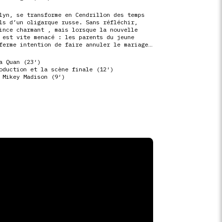
lyn, se transforme en Cendrillon des temps
ls d’un oligarque russe. Sans réfléchir,
ince charmant , mais lorsque la nouvelle
 est vite menacé : les parents du jeune
ferme intention de faire annuler le mariage…
a Quan (23′)
oduction et la scène finale (12′)
 Mikey Madison (9′)