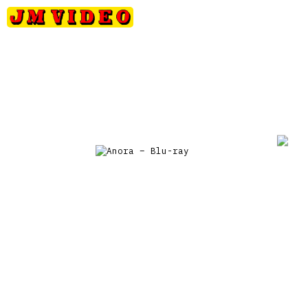
Petits
Occasions
Précommandes
Nou
JM Video
prix