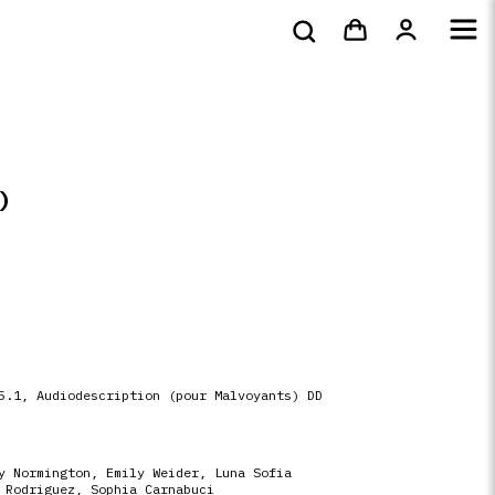
bluray &
Tote bags & t-
s
DVD
Livres
4k
shirts
)
5.1, Audiodescription (pour Malvoyants) DD
y Normington, Emily Weider, Luna Sofia
 Rodriguez, Sophia Carnabuci