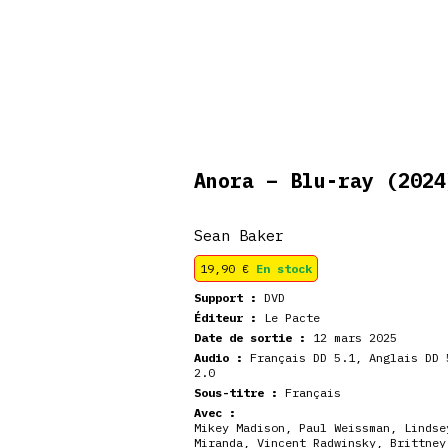
De retour en
veautés
Coffrets
Dédicace
stock
Anora – Blu-ray
(2024
Sean Baker
19,90
€
En stock
Support :
DVD
Éditeur :
Le Pacte
Date de sortie :
12 mars 2025
Audio :
Français DD 5.1, Anglais DD 
2.0
Sous-titre :
Français
Avec :
Mikey Madison, Paul Weissman, Lindse
Miranda, Vincent Radwinsky, Brittney