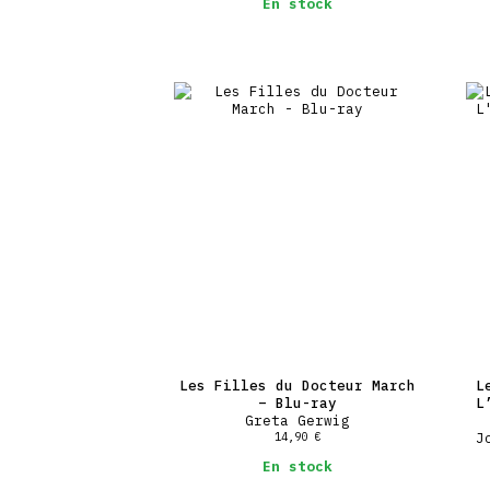
En stock
Les Filles du Docteur March
L
– Blu-ray
L
Greta Gerwig
14,90
€
J
En stock