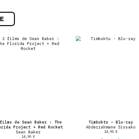
E
films de Sean Baker : The
Timbuktu – Blu-ray
orida Project + Red Rocket
Abderrahmane Sissako
Sean Baker
14,90
€
14,90
€