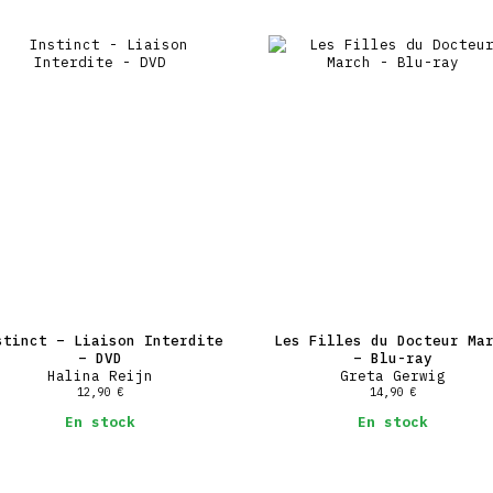
stinct – Liaison Interdite
Les Filles du Docteur Ma
– DVD
– Blu-ray
Halina Reijn
Greta Gerwig
12,90
€
14,90
€
En stock
En stock