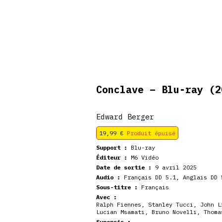
De retour en
veautés
Coffrets
Dédicace
stock
Conclave – Blu-ray
(2
Edward Berger
19,99
€
Produit épuisé
Support :
Blu-ray
Éditeur :
M6 Vidéo
Date de sortie :
9 avril 2025
Audio :
Français DD 5.1, Anglais DD 
Sous-titre :
Français
Avec :
Ralph Fiennes, Stanley Tucci, John L
Lucian Msamati, Bruno Novelli, Thoma
Synopsis :