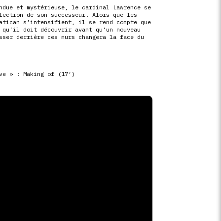
ndue et mystérieuse, le cardinal Lawrence se
lection de son successeur. Alors que les
atican s’intensifient, il se rend compte que
 qu’il doit découvrir avant qu’un nouveau
sser derrière ces murs changera la face du
ve » : Making of (17′)