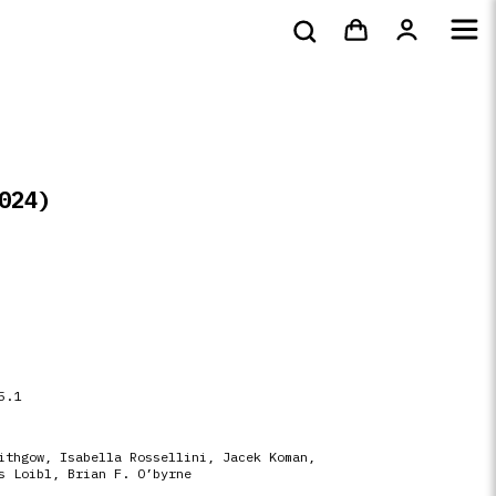
bluray &
Tote bags & t-
s
DVD
Livres
4k
shirts
024)
5.1
ithgow, Isabella Rossellini, Jacek Koman,
s Loibl, Brian F. O’byrne