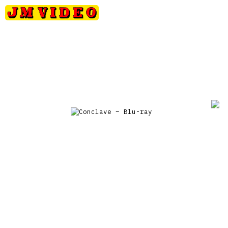
Petits
Occasions
Précommandes
Nou
JM Video
prix