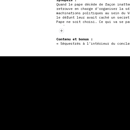
Quand le pape décède de façon inatte
retrouve en charge d’organiser la sé
machinations politiques au sein du V
le défunt leur avait caché un secret
Pape ne soit choisi. Ce qui va se pa
monde.
Contenu et bonus :
« Séquestrés à l’intérieur du concla