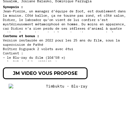
Soualem
,
Josiane Balasko
,
Dominique Farrugia
Synopsis :
Jean-Pierre, un manager d’équipe de foot, est doublement dans
la mouise. Côté ballon, ça ne tourne pas rond, et côté salon,
Didier, le labrador qu’on vient de lui confier s’est
mystérieusement métamorphosé en homme… Du moins en apparence,
car Didier n’a rien perdu de ses réflexes d’animal à quatre
pattes. Or, un chien, tout le monde sait, ça rapporte la
Contenu et bonus :
baballe. Un talent que Jean-Pierre pourrait bien mettre à
Version restaurée en 2022 pour les 25 ans du film, sous la
profit.
supervision de Pathé
Boîtier Digipack 2 volets avec étui
Contient :
– le Blu-ray du film (104’58 »)
– le DVD du film (100’49 »)
Blu-ray :
JM VIDEO VOUS PROPOSE
Commentaire audio de Alain Chabat et Jean-Pierre Bacri
Making-woof (37’31 »)
Patrick Pittavino, dresseur, nous parle de ses chiens
(3’58 »)
DVD :
Commentaire audio de Alain Chabat et Jean-Pierre Bacri
Making-woof (37’31 »)
Patrick Pittavino, dresseur, nous parle de ses chiens
(3’58 »)