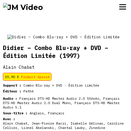
JM Video
Didier – Combo Blu-ray + DVD –
Édition Limitée
(1997)
Alain Chabat
19,90
€
Produit épuisé
Support :
Combo Blu-ray + DVD - Édition Limitée
Éditeur :
Pathé
Audio :
Français DTS-HD Master Audio 2.0 Stéréo, Français
DTS-HD Master Audio 2.0 Dual Mono, Français DTS-HD Master
Audio 5.1
Sous-titre :
Anglais, Français
Avec :
Alain Chabat
,
Jean-Pierre Bacri
,
Isabelle Gélinas
,
Caroline
Cellier
,
Lionel Abelanski
,
Chantal Lauby
,
Zinedine