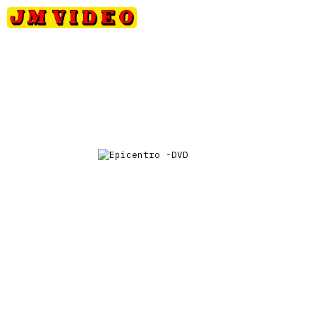
Petits
Occasions
Précommandes
Nou
JM Video
prix