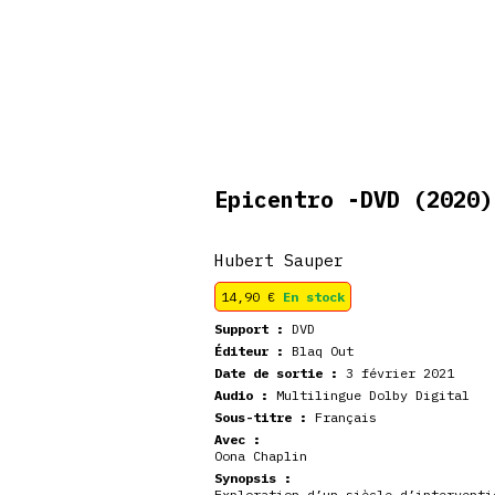
De retour en
veautés
Coffrets
Dédicace
stock
Epicentro -DVD
(2020)
Hubert Sauper
14,90
€
En stock
Support :
DVD
Éditeur :
Blaq Out
Date de sortie :
3 février 2021
Audio :
Multilingue Dolby Digital
Sous-titre :
Français
Avec :
Oona Chaplin
Synopsis :
Exploration d’un siècle d’interventi