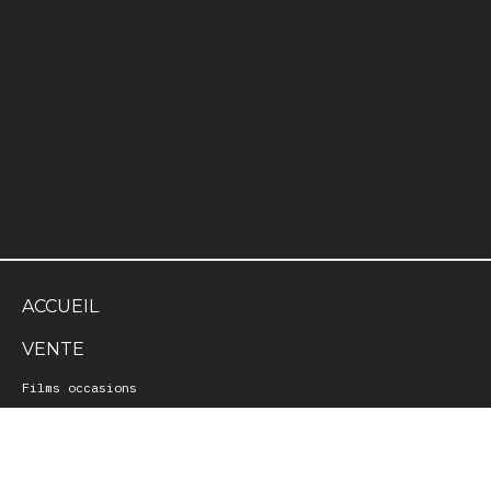
ACCUEIL
VENTE
Films occasions
Précommandes
Nouveautés
De retour en stock