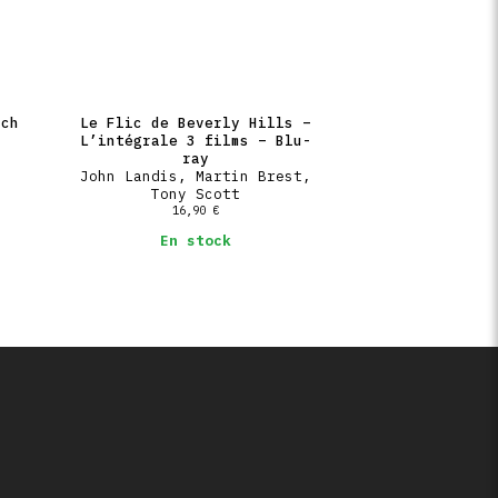
rch
Le Flic de Beverly Hills –
L’intégrale 3 films – Blu-
ray
John Landis, Martin Brest,
Tony Scott
16,90
€
En stock