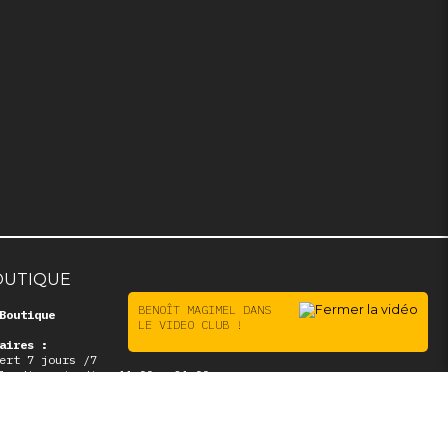
OUTIQUE
BENOÎT MAGIMEL DANS
Boutique
LE VIDEO CLUB !
aires :
ert 7 jours /7
lundi au jeudi : 11:00 – 21:00
vendredi au dimanche : 10:30 – 21:00
esse :
 avenue Parmentier – 75011 PARIS