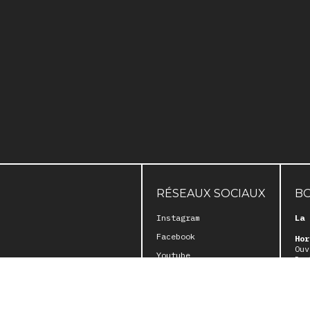
RÉSEAUX SOCIAUX
B
Instagram
La 
Facebook
Hor
Ouv
Youtube
Du 
Du 
Adr
121