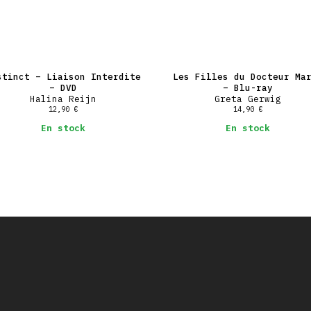
stinct – Liaison Interdite
Les Filles du Docteur Ma
– DVD
– Blu-ray
Halina Reijn
Greta Gerwig
12,90
€
14,90
€
En stock
En stock