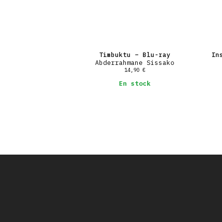
Timbuktu – Blu-ray
In
Abderrahmane Sissako
14,90
€
En stock