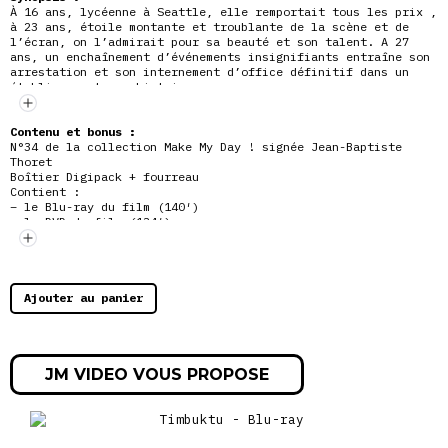
À 16 ans, lycéenne à Seattle, elle remportait tous les prix ,
à 23 ans, étoile montante et troublante de la scène et de
l’écran, on l’admirait pour sa beauté et son talent. A 27
ans, un enchaînement d’événements insignifiants entraîne son
arrestation et son internement d’office définitif dans un
établissement psychiatrique.
Contenu et bonus :
N°34 de la collection Make My Day ! signée Jean-Baptiste
Thoret
Boîtier Digipack + fourreau
Contient :
– le Blu-ray du film (140′)
– le DVD du film (134′)
Préface de Jean Baptiste Thoret (9’09 »)
« Frances » revu par Mathieu Larnaudie (55’36 »)
Ajouter au panier
JM VIDEO VOUS PROPOSE