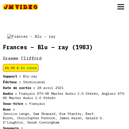
JM Video
Frances – Blu – ray
(1983)
Graeme Clifford
19,90
€
En stock
Support :
Blu-ray
Éditeur :
Studiocanal
Date de sortie :
28 avril 2021
Audio :
Français DTS-HD Master Audio 2.0 Stéréo, Anglais DTS-
HD Master Audio 2.0 Stéréo
Sous-titre :
Français
Avec :
Jessica Lange
,
Sam Shepard
,
Kim Stanley
,
Bart
Burns
,
Christopher Pennock
,
James Karen
,
Gerald S.
O’Loughlin
,
Sarah Cunningham
Synopsis :