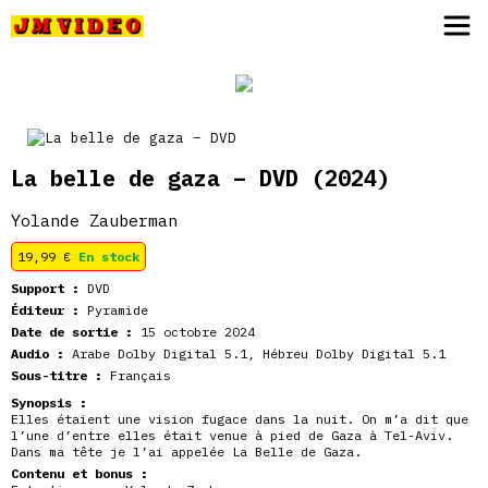
JM Video
La belle de gaza – DVD
(2024)
Yolande Zauberman
19,99
€
En stock
Support :
DVD
Éditeur :
Pyramide
Date de sortie :
15 octobre 2024
Audio :
Arabe Dolby Digital 5.1, Hébreu Dolby Digital 5.1
Sous-titre :
Français
Synopsis :
Elles étaient une vision fugace dans la nuit. On m’a dit que
l’une d’entre elles était venue à pied de Gaza à Tel-Aviv.
Dans ma tête je l’ai appelée La Belle de Gaza.
Contenu et bonus :