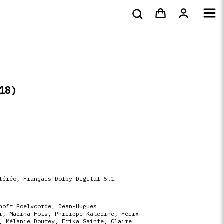
bluray &
Tote bags & t-
s
DVD
Livres
4k
shirts
18)
téréo, Français Dolby Digital 5.1
noît Poelvoorde
,
Jean-Hugues
i
,
Marina Foïs
,
Philippe Katerine
,
Félix
,
Mélanie Doutey
,
Erika Sainte
,
Claire