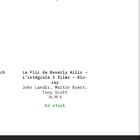
rch
Le Flic de Beverly Hills –
L’intégrale 3 films – Blu-
ray
John Landis, Martin Brest,
Tony Scott
16,90
€
En stock