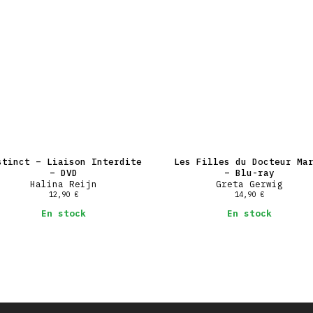
stinct – Liaison Interdite
Les Filles du Docteur Ma
– DVD
– Blu-ray
Halina Reijn
Greta Gerwig
12,90
€
14,90
€
En stock
En stock