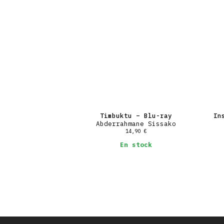
Timbuktu – Blu-ray
In
Abderrahmane Sissako
14,90
€
En stock