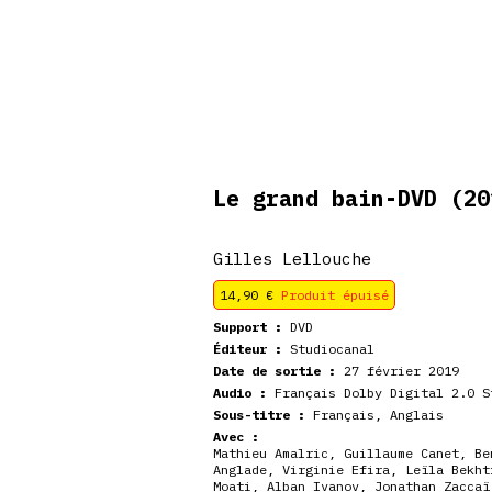
De retour en
veautés
Coffrets
Dédicace
stock
Le grand bain-DVD
(20
Gilles Lellouche
14,90
€
Produit épuisé
Support :
DVD
Éditeur :
Studiocanal
Date de sortie :
27 février 2019
Audio :
Français Dolby Digital 2.0 S
Sous-titre :
Français, Anglais
Avec :
Mathieu Amalric
,
Guillaume Canet
,
Be
Anglade
,
Virginie Efira
,
Leïla Bekht
Moati
,
Alban Ivanov
,
Jonathan Zaccaï