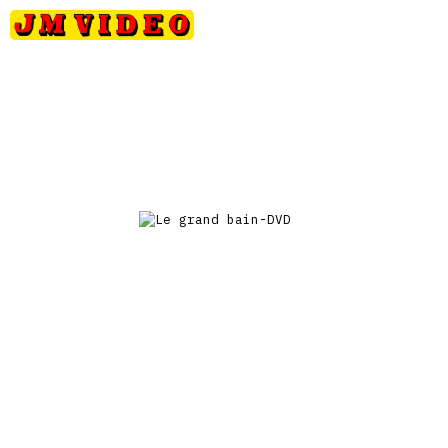
Petits
Occasions
Précommandes
Nou
JM Video
prix