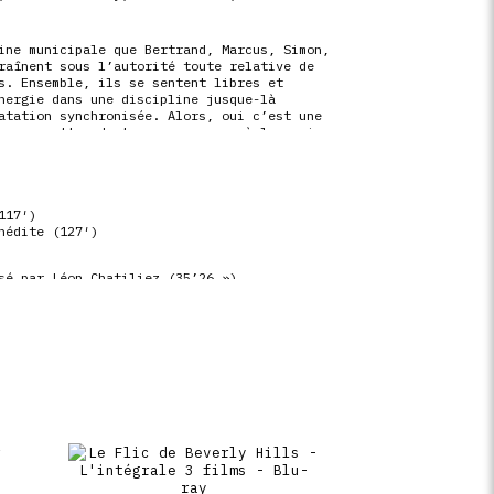
ine municipale que Bertrand, Marcus, Simon,
raînent sous l’autorité toute relative de
s. Ensemble, ils se sentent libres et
nergie dans une discipline jusque-là
atation synchronisée. Alors, oui c’est une
ur permettra de trouver un sens à leur vie…
117′)
nédite (127′)
sé par Léon Chatiliez (35’26 »)
tos (3′)