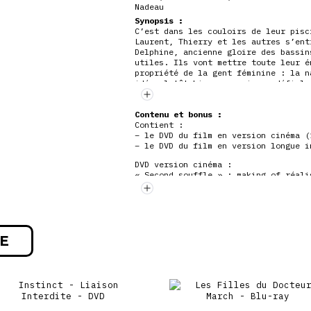
Nadeau
Synopsis :
C’est dans les couloirs de leur pisc
Laurent, Thierry et les autres s’ent
Delphine, ancienne gloire des bassin
utiles. Ils vont mettre toute leur é
propriété de la gent féminine : la n
idée plutôt bizarre, mais ce défi le
Contenu et bonus :
Contient :
– le DVD du film en version cinéma (
– le DVD du film en version longue i
DVD version cinéma :
« Second souffle » : making of réali
Galerie photos : diaporama de 32 pho
E