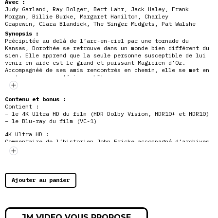
Avec :
Judy Garland
,
Ray Bolger
,
Bert Lahr
,
Jack Haley
,
Frank
Morgan
,
Billie Burke
,
Margaret Hamilton
,
Charley
Grapewin
,
Clara Blandick
,
The Singer Midgets
,
Pat Walshe
Synopsis :
Précipitée au delà de l’arc-en-ciel par une tornade du
Kansas, Dorothée se retrouve dans un monde bien différent du
sien. Elle apprend que la seule personne susceptible de lui
venir en aide est le grand et puissant Magicien d’Oz.
Accompagnéé de ses amis rencontrés en chemin, elle se met en
route pour un mystérieux château…
Contenu et bonus :
Contient :
– le 4K Ultra HD du film (HDR Dolby Vision, HDR10+ et HDR10)
– le Blu-ray du film (VC-1)
4K Ultra HD :
Commentaire de l’historien John Fricke accompagné d’archives
audio (VO non sous-titrée)
« The Wonderful Wizard of Oz : la réalisation d’un
classique » : making of (1990, 51’38 », VOST)
Blu-ray :
Ajouter au panier
Commentaire de l’historien John Fricke accompagné d’archives
audio (VO non sous-titrée)
« The Wonderful Wizard of Oz : la réalisation d’un
classique » : making of (1990, 50’49 », VOST)
« Storybook The Wonderful Wizard of Oz » : histoire racontée
JM VIDEO VOUS PROPOSE