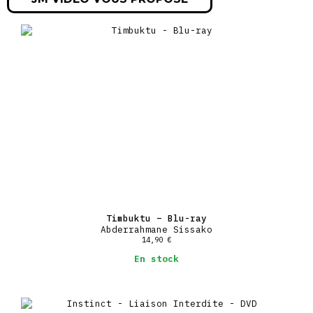
(10’27 », VOST)
« Nous n’avons pas été présentés officiellement… » :
portraits des acteurs (21’23 », VOST)
Piste audio avec musique et bruitages (Dolby Digital 1.0)
Piste audio avec le mixage original mono (Dolby Digital 1.0 –
Sous-titrage français disponible)
Option karaoké des chansons du film
Jukebox : accès direct aux chansons du film
Leo passe à l’antenne : promo radio (12’25 », VO)
Bonnes nouvelles de 1939 : émission de radio (61’01 », VO)
25/12/1950 émission du Lux Radio Theater (60’48 », VO)
18 galerie photos (HD)
7 bandes-annonces (VO non sous-titrée)
Timbuktu – Blu-ray
Abderrahmane Sissako
14,90
€
En stock