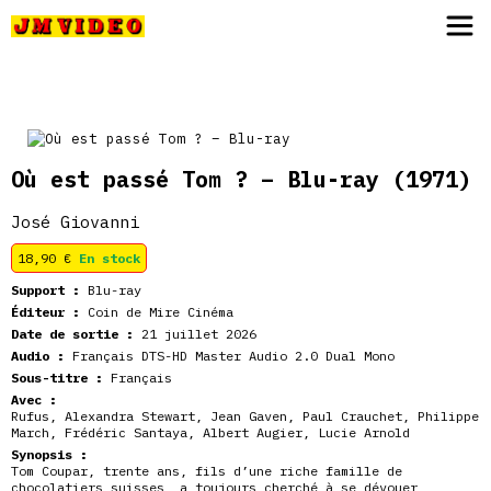
JM Video
Où est passé Tom ? – Blu-ray
(1971)
José Giovanni
18,90
€
En stock
Support :
Blu-ray
Éditeur :
Coin de Mire Cinéma
Date de sortie :
21 juillet 2026
Audio :
Français DTS-HD Master Audio 2.0 Dual Mono
Sous-titre :
Français
Avec :
Rufus
,
Alexandra Stewart
,
Jean Gaven
,
Paul Crauchet
,
Philippe
March
,
Frédéric Santaya
,
Albert Augier
,
Lucie Arnold
Synopsis :
Tom Coupar, trente ans, fils d’une riche famille de
chocolatiers suisses, a toujours cherché à se dévouer