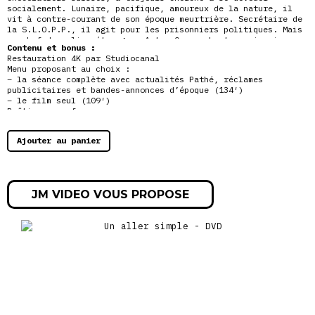
socialement. Lunaire, pacifique, amoureux de la nature, il
vit à contre-courant de son époque meurtrière. Secrétaire de
la S.L.O.P.P., il agit pour les prisonniers politiques. Mais
un chef de police étranger, Anton Caras, haut-commissaire,
Contenu et bonus :
leur barre le chemin au sujet de prisonniers détenus dans le
Restauration 4K par Studiocanal
plus grand secret derrière les murs d’une forteresse. TOM,
Menu proposant au choix :
personnage extra sensible, en fait peu à peu un
point de
– la séance complète avec actualités Pathé, réclames
fixation
publicitaires et bandes-annonces d’époque (134′)
– le film seul (109′)
Boîtier avec fourreau
Journal d’actualités cinématographies d’époque (HD)
Réclames publicitaires d’époque
Ajouter au panier
Bandes-annonces d’époque
« Le Droit de tuer ? » : Document de Julien Comelli
Interviews de José Giovanni et Alexandra Stewart
JM VIDEO VOUS PROPOSE