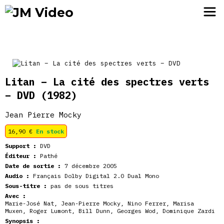
JM Video
Litan – La cité des spectres verts
– DVD
(1982)
Jean Pierre Mocky
16,90
€
En stock
Support :
DVD
Éditeur :
Pathé
Date de sortie :
7 décembre 2005
Audio :
Français Dolby Digital 2.0 Dual Mono
Sous-titre :
pas de sous titres
Avec :
Marie-José Nat
,
Jean-Pierre Mocky
,
Nino Ferrer
,
Marisa
Muxen
,
Roger Lumont
,
Bill Dunn
,
Georges Wod
,
Dominique Zardi
Synopsis :