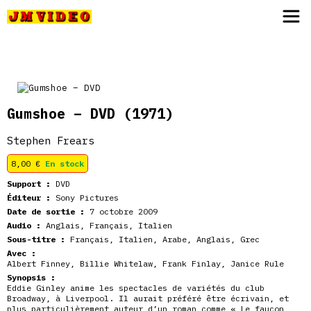
JM Video
Gumshoe – DVD
(1971)
Stephen Frears
8,00
€
En stock
Support :
DVD
Éditeur :
Sony Pictures
Date de sortie :
7 octobre 2009
Audio :
Anglais, Français, Italien
Sous-titre :
Français, Italien, Arabe, Anglais, Grec
Avec :
Albert Finney, Billie Whitelaw, Frank Finlay, Janice Rule
Synopsis :
Eddie Ginley anime les spectacles de variétés du club
Broadway, à Liverpool. Il aurait préféré être écrivain, et
plus particulièrement auteur d’un roman comme « Le faucon