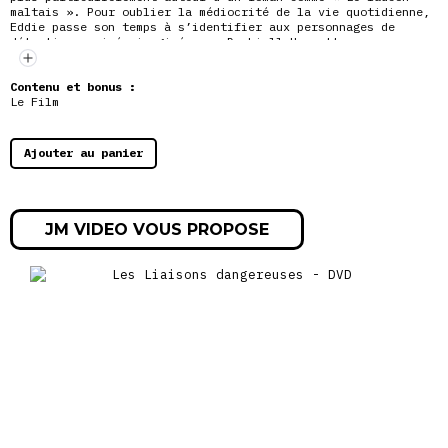
maltais ». Pour oublier la médiocrité de la vie quotidienne,
Eddie passe son temps à s’identifier aux personnages de
détectives privés imaginés par Dashiell Hammett
ou par
Raymond Chandler.
Fasciné jusqu’à l’obsession par Humphrey Bogart, il fait
passer une annonce dans les journaux sous le nom de Sam
Contenu et bonus :
Spade. Un inconnu le contacte et lui verse une importante
Le Film
somme d’argent pour le meurtre d’une étudiante. Ces enquêtes
vont le mener dans un jeu redoutable…
Ajouter au panier
JM VIDEO VOUS PROPOSE