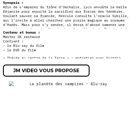
Synopsis :
Afin de s’emparer du trône d’Oechalie, Lyco envoûte la belle
Déjanire pour ensuite la sacrifier aux forces des ténèbres.
Voulant sauver sa fiancée, Hercule consulte l’oracle Sybille,
qui l’invite à aller chercher une pierre magique au royaume
d’Hadès. Mais pour s’y rendre, il devra d’abord ramener une
pomme des jardins
des Hespérides. Avec l’aide de Thésée et de
Contenu et bonus :
Télémaque, le héros part à l’aventure
Master 2K restauré
Contient :
– le Blu-ray du film
– le DVD du film
« Thésée au centre de la Terre » : entretien avec Giorgio
Ardisson et Fabio Melleli (25’52 », VOST)
Diaporama d’affiches et de photos (3′)
JM VIDEO VOUS PROPOSE
Bandes-annonces allemande, anglaise et américaine (3’08 » +
1’31 » + 2’58 »)