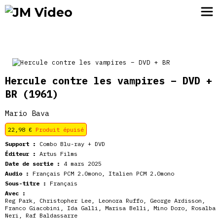
JM Video
Hercule contre les vampires – DVD +
BR
(1961)
Mario Bava
22,98
€
Produit épuisé
Support :
Combo Blu-ray + DVD
Éditeur :
Artus Films
Date de sortie :
4 mars 2025
Audio :
Français PCM 2.0mono, Italien PCM 2.0mono
Sous-titre :
Français
Avec :
Reg Park, Christopher Lee, Leonora Ruffo, George Ardisson,
Franco Giacobini, Ida Galli, Marisa Belli, Mino Doro, Rosalba
Neri, Raf Baldassarre