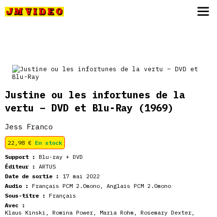
JM Video
Justine ou les infortunes de la
vertu – DVD et Blu-Ray
(1969)
Jess Franco
22,98
€
En stock
Support :
Blu-ray + DVD
Éditeur :
ARTUS
Date de sortie :
17 mai 2022
Audio :
Français PCM 2.0mono, Anglais PCM 2.0mono
Sous-titre :
Français
Avec :
Klaus Kinski, Romina Power, Maria Rohm, Rosemary Dexter,