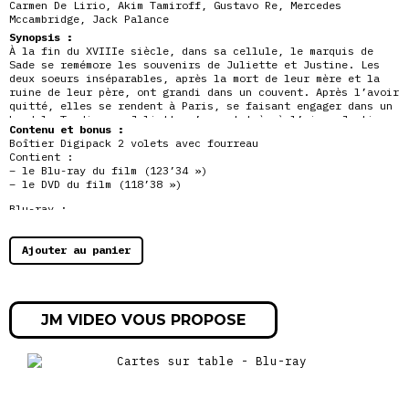
Carmen De Lirio, Akim Tamiroff, Gustavo Re, Mercedes
Mccambridge, Jack Palance
Synopsis :
À la fin du XVIIIe siècle, dans sa cellule, le marquis de
Sade se remémore les souvenirs de Juliette et Justine. Les
deux soeurs inséparables, après la mort de leur mère et la
ruine de leur père, ont grandi dans un couvent. Après l’avoir
quitté, elles se rendent à Paris,
se faisant engager dans un
bordel. Tandis que Juliette s’y sent très à l’aise, Justine
Contenu et bonus :
préfère fuir et suivre un chemin plus vertueux. Mais elle
Boîtier Digipack 2 volets avec fourreau
apprendra que la vertu ne lui sourit guère…
Contient :
– le Blu-ray du film (123’34 »)
– le DVD du film (118’38 »)
Blu-ray :
« Les Infortunes de Franco » : présentation par Stéphane du
Mesnildot (23’36 »)
Diaporama d’affiches et photos (2′)
Ajouter au panier
Bande-annonce originale (3’36 »)
Bandes-annonces de la collection Jess Franco
DVD :
« Les Infortunes de Franco » : présentation par Stéphane du
JM VIDEO VOUS PROPOSE
Mesnildot (23’36 »)
Diaporama d’affiches et photos (2′)
Bande-annonce originale (3’36 »)
Bandes-annonces de la collection Jess Franco