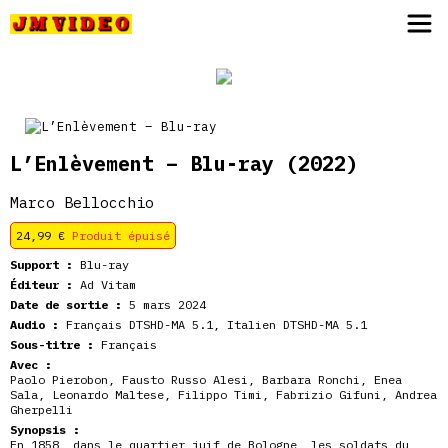
JM Video
L’Enlèvement – Blu-ray
(2022)
Marco Bellocchio
24,99
€
Produit épuisé
Support :
Blu-ray
Éditeur :
Ad Vitam
Date de sortie :
5 mars 2024
Audio :
Français DTSHD-MA 5.1, Italien DTSHD-MA 5.1
Sous-titre :
Français
Avec :
Paolo Pierobon, Fausto Russo Alesi, Barbara Ronchi, Enea
Sala, Leonardo Maltese, Filippo Timi, Fabrizio Gifuni, Andrea
Gherpelli
Synopsis :
En 1858, dans le quartier juif de Bologne, les soldats du