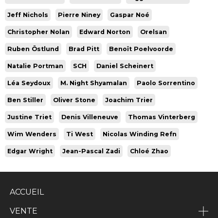
Jeff Nichols
Pierre Niney
Gaspar Noé
Christopher Nolan
Edward Norton
Orelsan
Ruben Östlund
Brad Pitt
Benoît Poelvoorde
Natalie Portman
SCH
Daniel Scheinert
Léa Seydoux
M. Night Shyamalan
Paolo Sorrentino
Ben Stiller
Oliver Stone
Joachim Trier
Justine Triet
Denis Villeneuve
Thomas Vinterberg
Wim Wenders
Ti West
Nicolas Winding Refn
Edgar Wright
Jean-Pascal Zadi
Chloé Zhao
ACCUEIL
VENTE