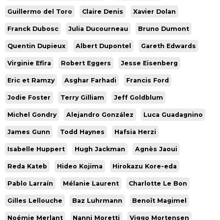
Guillermo del Toro
Claire Denis
Xavier Dolan
Franck Dubosc
Julia Ducourneau
Bruno Dumont
Quentin Dupieux
Albert Dupontel
Gareth Edwards
Virginie Efira
Robert Eggers
Jesse Eisenberg
Eric et Ramzy
Asghar Farhadi
Francis Ford
Jodie Foster
Terry Gilliam
Jeff Goldblum
Michel Gondry
Alejandro González
Luca Guadagnino
James Gunn
Todd Haynes
Hafsia Herzi
Isabelle Huppert
Hugh Jackman
Agnès Jaoui
Reda Kateb
Hideo Kojima
Hirokazu Kore-eda
Pablo Larraín
Mélanie Laurent
Charlotte Le Bon
Gilles Lellouche
Baz Luhrmann
Benoît Magimel
Noémie Merlant
Nanni Moretti
Viggo Mortensen