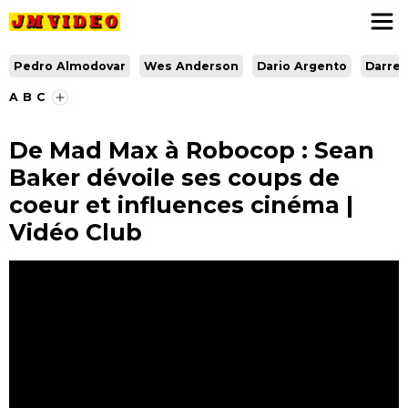
JM Video
Pedro Almodovar
Wes Anderson
Dario Argento
Darren
A
B
C
De Mad Max à Robocop : Sean
Baker dévoile ses coups de
coeur et influences cinéma |
Vidéo Club