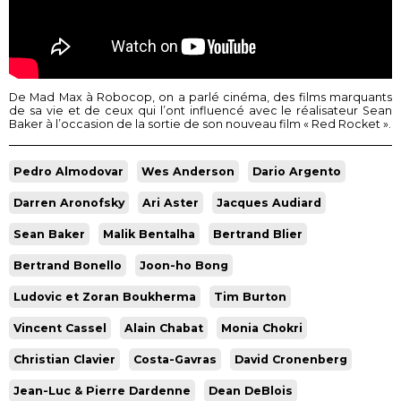
De Mad Max à Robocop, on a parlé cinéma, des films marquants
de sa vie et de ceux qui l’ont influencé avec le réalisateur Sean
Baker à l’occasion de la sortie de son nouveau film « Red Rocket ».
Pedro Almodovar
Wes Anderson
Dario Argento
Darren Aronofsky
Ari Aster
Jacques Audiard
Sean Baker
Malik Bentalha
Bertrand Blier
Bertrand Bonello
Joon-ho Bong
Ludovic et Zoran Boukherma
Tim Burton
Vincent Cassel
Alain Chabat
Monia Chokri
Christian Clavier
Costa-Gavras
David Cronenberg
Jean-Luc & Pierre Dardenne
Dean DeBlois