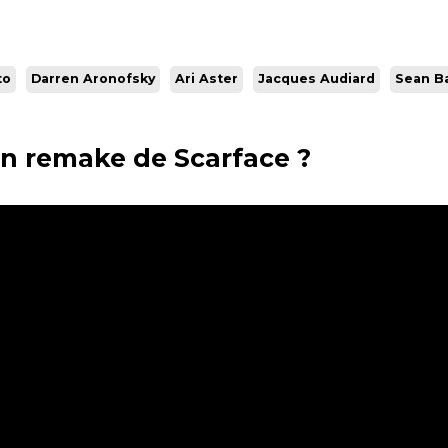
to
Darren Aronofsky
Ari Aster
Jacques Audiard
Sean B
 un remake de Scarface ?