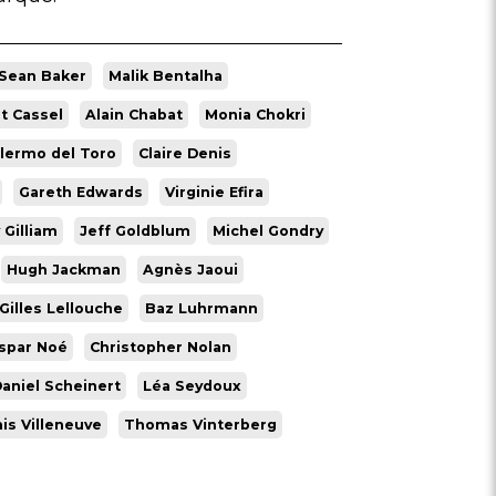
Sean Baker
Malik Bentalha
t Cassel
Alain Chabat
Monia Chokri
llermo del Toro
Claire Denis
Gareth Edwards
Virginie Efira
 Gilliam
Jeff Goldblum
Michel Gondry
Hugh Jackman
Agnès Jaoui
Gilles Lellouche
Baz Luhrmann
spar Noé
Christopher Nolan
aniel Scheinert
Léa Seydoux
is Villeneuve
Thomas Vinterberg