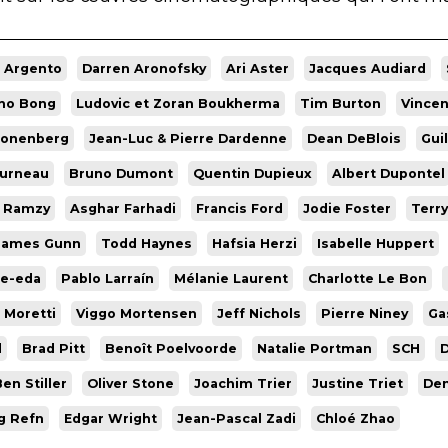
o Argento
Darren Aronofsky
Ari Aster
Jacques Audiard
ho Bong
Ludovic et Zoran Boukherma
Tim Burton
Vincen
ronenberg
Jean-Luc & Pierre Dardenne
Dean DeBlois
Gui
ourneau
Bruno Dumont
Quentin Dupieux
Albert Dupontel
t Ramzy
Asghar Farhadi
Francis Ford
Jodie Foster
Terry
James Gunn
Todd Haynes
Hafsia Herzi
Isabelle Huppert
re-eda
Pablo Larraín
Mélanie Laurent
Charlotte Le Bon
 Moretti
Viggo Mortensen
Jeff Nichols
Pierre Niney
Ga
d
Brad Pitt
Benoît Poelvoorde
Natalie Portman
SCH
D
en Stiller
Oliver Stone
Joachim Trier
Justine Triet
Den
g Refn
Edgar Wright
Jean-Pascal Zadi
Chloé Zhao