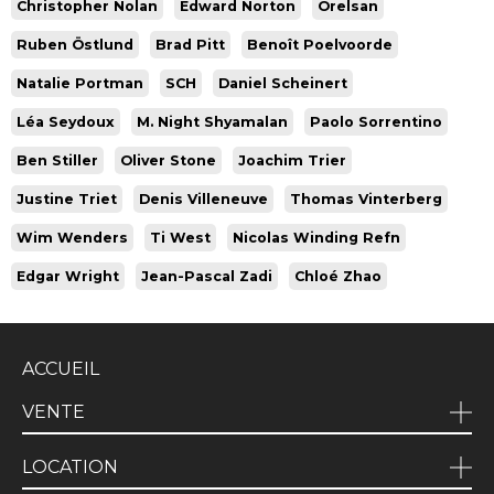
Christopher Nolan
Edward Norton
Orelsan
Ruben Östlund
Brad Pitt
Benoît Poelvoorde
Natalie Portman
SCH
Daniel Scheinert
Léa Seydoux
M. Night Shyamalan
Paolo Sorrentino
Ben Stiller
Oliver Stone
Joachim Trier
Justine Triet
Denis Villeneuve
Thomas Vinterberg
Wim Wenders
Ti West
Nicolas Winding Refn
Edgar Wright
Jean-Pascal Zadi
Chloé Zhao
ACCUEIL
VENTE
LOCATION