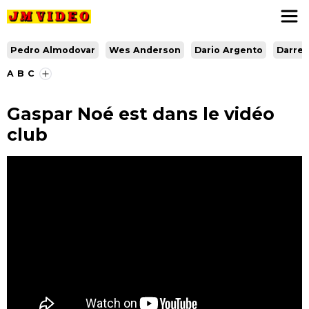
JM Video
Pedro Almodovar
Wes Anderson
Dario Argento
Darren
A
B
C
Gaspar Noé est dans le vidéo
club