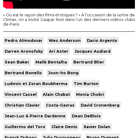
« Où est le rayon des films érotiques ? » À l’occasion de la sortie de
Climax, on a invité Gaspar Noé dans l’un des derniers vidéos clubs
de Paris
Pedro Almodovar
Wes Anderson
Dario Argento
Darren Aronofsky
Ari Aster
Jacques Audiard
Sean Baker
Malik Bentalha
Bertrand Blier
Bertrand Bonello
Joon-ho Bong
Ludovic et Zoran Boukherma
Tim Burton
Vincent Cassel
Alain Chabat
Monia Chokri
Christian Clavier
Costa-Gavras
David Cronenberg
Jean-Luc & Pierre Dardenne
Dean DeBlois
Guillermo del Toro
Claire Denis
Xavier Dolan
Franck Dubosc
Julia Ducourneau
Bruno Dumont