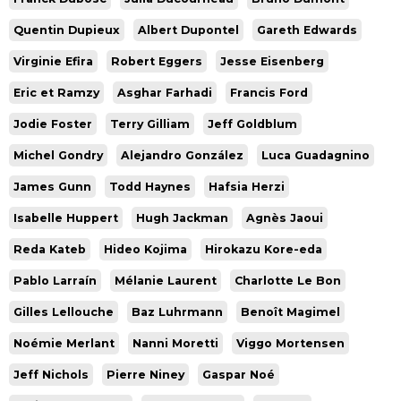
Quentin Dupieux
Albert Dupontel
Gareth Edwards
Virginie Efira
Robert Eggers
Jesse Eisenberg
Eric et Ramzy
Asghar Farhadi
Francis Ford
Jodie Foster
Terry Gilliam
Jeff Goldblum
Michel Gondry
Alejandro González
Luca Guadagnino
James Gunn
Todd Haynes
Hafsia Herzi
Isabelle Huppert
Hugh Jackman
Agnès Jaoui
Reda Kateb
Hideo Kojima
Hirokazu Kore-eda
Pablo Larraín
Mélanie Laurent
Charlotte Le Bon
Gilles Lellouche
Baz Luhrmann
Benoît Magimel
Noémie Merlant
Nanni Moretti
Viggo Mortensen
Jeff Nichols
Pierre Niney
Gaspar Noé