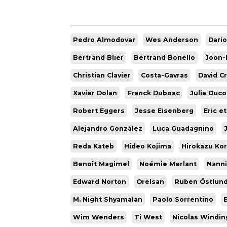
Pedro Almodovar
Wes Anderson
Dari
Bertrand Blier
Bertrand Bonello
Joon-
Christian Clavier
Costa-Gavras
David C
Xavier Dolan
Franck Dubosc
Julia Duc
Robert Eggers
Jesse Eisenberg
Eric e
Alejandro González
Luca Guadagnino
Reda Kateb
Hideo Kojima
Hirokazu Ko
Benoît Magimel
Noémie Merlant
Nanni
Edward Norton
Orelsan
Ruben Östlun
M. Night Shyamalan
Paolo Sorrentino
B
Wim Wenders
Ti West
Nicolas Windin