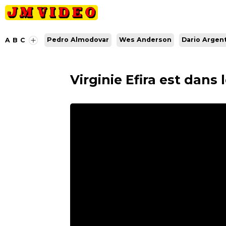
JM Video
Pedro Almodovar
Wes Anderson
Dario Argen
A
B
C
Virginie Efira est dans