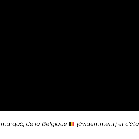
nt marqué, de la Belgique
(évidemment) et c’étai