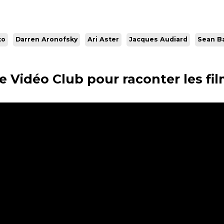
to
Darren Aronofsky
Ari Aster
Jacques Audiard
Sean B
 le Vidéo Club pour raconter les fi