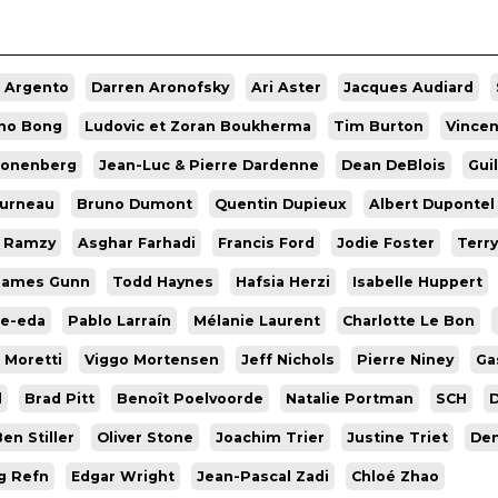
o Argento
Darren Aronofsky
Ari Aster
Jacques Audiard
ho Bong
Ludovic et Zoran Boukherma
Tim Burton
Vincen
ronenberg
Jean-Luc & Pierre Dardenne
Dean DeBlois
Gui
ourneau
Bruno Dumont
Quentin Dupieux
Albert Dupontel
t Ramzy
Asghar Farhadi
Francis Ford
Jodie Foster
Terry
James Gunn
Todd Haynes
Hafsia Herzi
Isabelle Huppert
re-eda
Pablo Larraín
Mélanie Laurent
Charlotte Le Bon
 Moretti
Viggo Mortensen
Jeff Nichols
Pierre Niney
Ga
d
Brad Pitt
Benoît Poelvoorde
Natalie Portman
SCH
D
en Stiller
Oliver Stone
Joachim Trier
Justine Triet
Den
g Refn
Edgar Wright
Jean-Pascal Zadi
Chloé Zhao