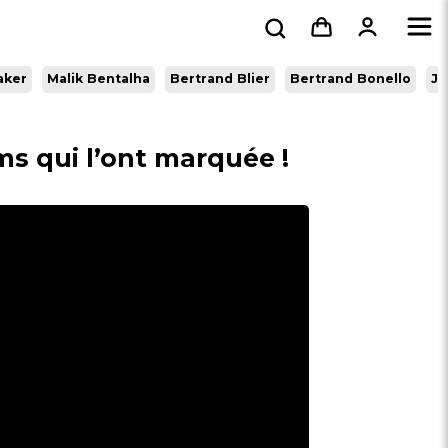
aker
Malik Bentalha
Bertrand Blier
Bertrand Bonello
Jo
lms qui l’ont marquée !